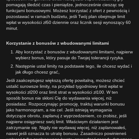
pomagają śledzić czas i pieniądze, jednocześnie ciesząc się
funkcjami bonusowymi. Możesz korzystać z ofert z pewnością i
pozostawać w ramach budżetu, jeśli Twój plan obejmuje limit
wpłat w wysokości zł50 dziennie oraz licznik sesji wynoszący 60
minut.
Korzystanie z bonusów z wbudowanymi limitami
Aby korzystać z bonusów z wbudowanymi limitami, najpierw
wybierz bonus, który pasuje do Twojej tolerancji ryzyka.
Następnie ustal limity na podstawie tego, ile chcesz wydać i
jak długo chcesz grać。
Jeśli zaakceptujesz większą ofertę powitalną, możesz chcieć
ustalić surowsze limity, na przykład tygodniowy limit wpłat w
wysokości zł200 oraz limit strat w wysokości zł100. W ten
sposób bonus nie skłoni Cię do wydawania więcej, niż
posiadasz. Rozpoczynając promocję, traktuj warunki bonusu
jako harmonogram, a nie cel. Jeśli istnieją wymagania
dotyczące obrotu, zaplanuj z wyprzedzeniem, co zrobisz, jeśli
najpierw osiągniesz swój limit. Właściwym działaniem jest
zatrzymanie się. Nigdy nie wydawaj więcej, niż zaplanowałeś,
nawet jeśli oznacza to utratę bonusu. Zasadniczo powinieneś