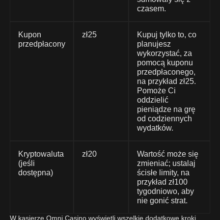
czasem.
Kupon
zł25
Kupuj tylko to, co
przedpłacony
planujesz
wykorzystać, za
pomocą kuponu
przedpłaconego,
na przykład zł25.
Pomoże Ci
oddzielić
pieniądze na grę
od codziennych
wydatków.
Kryptowaluta
zł20
Wartość może się
(jeśli
zmieniać; ustalaj
dostępna)
ścisłe limity, na
przykład zł100
tygodniowo, aby
nie gonić strat.
W kasjerze Omni Casino wyświetli wszelkie dodatkowe kroki