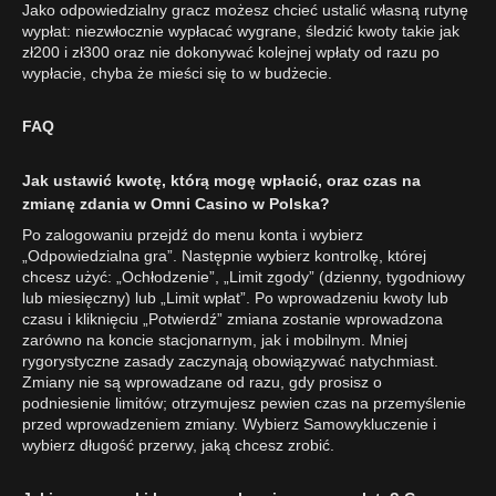
Jako odpowiedzialny gracz możesz chcieć ustalić własną rutynę
wypłat: niezwłocznie wypłacać wygrane, śledzić kwoty takie jak
zł200 i zł300 oraz nie dokonywać kolejnej wpłaty od razu po
wypłacie, chyba że mieści się to w budżecie.
FAQ
Jak ustawić kwotę, którą mogę wpłacić, oraz czas na
zmianę zdania w Omni Casino w Polska?
Po zalogowaniu przejdź do menu konta i wybierz
„Odpowiedzialna gra”. Następnie wybierz kontrolkę, której
chcesz użyć: „Ochłodzenie”, „Limit zgody” (dzienny, tygodniowy
lub miesięczny) lub „Limit wpłat”. Po wprowadzeniu kwoty lub
czasu i kliknięciu „Potwierdź” zmiana zostanie wprowadzona
zarówno na koncie stacjonarnym, jak i mobilnym. Mniej
rygorystyczne zasady zaczynają obowiązywać natychmiast.
Zmiany nie są wprowadzane od razu, gdy prosisz o
podniesienie limitów; otrzymujesz pewien czas na przemyślenie
przed wprowadzeniem zmiany. Wybierz Samowykluczenie i
wybierz długość przerwy, jaką chcesz zrobić.