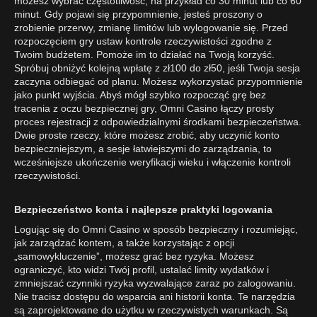
możesz wybrać częstotliwość, na przykład co 30 minut lub co 60
minut. Gdy pojawi się przypomnienie, jesteś proszony o
zrobienie przerwy, zmianę limitów lub wylogowanie się. Przed
rozpoczęciem gry ustaw kontrole rzeczywistości zgodne z
Twoim budżetem. Pomoże im to działać na Twoją korzyść.
Spróbuj obniżyć kolejną wpłatę z zł100 do zł50, jeśli Twoja sesja
zaczyna odbiegać od planu. Możesz wykorzystać przypomnienie
jako punkt wyjścia. Abyś mógł szybko rozpocząć grę bez
tracenia z oczu bezpiecznej gry, Omni Casino łączy prosty
proces rejestracji z odpowiedzialnymi środkami bezpieczeństwa.
Dwie proste rzeczy, które możesz zrobić, aby uczynić konto
bezpieczniejszym, a sesje łatwiejszymi do zarządzania, to
wcześniejsze ukończenie weryfikacji wieku i włączenie kontroli
rzeczywistości.
Bezpieczeństwo konta i najlepsze praktyki logowania
Logując się do Omni Casino w sposób bezpieczny i rozumiejąc,
jak zarządzać kontem, a także korzystając z opcji
„samowykluczenie”, możesz grać bez ryzyka. Możesz
ograniczyć, kto widzi Twój profil, ustalać limity wydatków i
zmniejszać czynniki ryzyka wyzwalające zaraz po zalogowaniu.
Nie tracisz dostępu do wsparcia ani historii konta. Te narzędzia
są zaprojektowane do użytku w rzeczywistych warunkach. Są