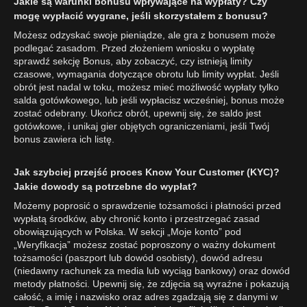
Jakie są warunki bonusu wpływające na wypłaty? Czy
mogę wypłacić wygrane, jeśli skorzystałem z bonusu?
Możesz odzyskać swoje pieniądze, ale gra z bonusem może
podlegać zasadom. Przed złożeniem wniosku o wypłatę
sprawdź sekcję Bonus, aby zobaczyć, czy istnieją limity
czasowe, wymagania dotyczące obrotu lub limity wypłat. Jeśli
obrót jest nadal w toku, możesz mieć możliwość wypłaty tylko
salda gotówkowego, lub jeśli wypłacisz wcześniej, bonus może
zostać odebrany. Ukończ obrót, upewnij się, że saldo jest
gotówkowe, i unikaj gier objętych ograniczeniami, jeśli Twój
bonus zawiera ich listę.
Jak szybciej przejść proces Know Your Customer (KYC)?
Jakie dowody są potrzebne do wypłat?
Możemy poprosić o sprawdzenie tożsamości i płatności przed
wypłatą środków, aby chronić konto i przestrzegać zasad
obowiązujących w Polska. W sekcji „Moje konto” pod
„Weryfikacja” możesz zostać poproszony o ważny dokument
tożsamości (paszport lub dowód osobisty), dowód adresu
(niedawny rachunek za media lub wyciąg bankowy) oraz dowód
metody płatności. Upewnij się, że zdjęcia są wyraźne i pokazują
całość, a imię i nazwisko oraz adres zgadzają się z danymi w