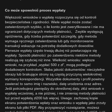
Co może spowolnić proces wypłaty
Większość wniosków o wypłatę rozpoczyna się od kontroli
bezpieczeństwa i zgodności. Wiele wypłat może zostać
zatwierdzonych szybko, o ile konto jest zweryfikowane i nie ma
ograniczeń dotyczących metody płatności。 Zwykle występują
opóźnienia, gdy trzeba potwierdzić szczegóły, gdy metoda
wymaga ręcznego zatwierdzenia lub gdy monitorowanie
transakcji wskazuje na potrzebę dodatkowych dowodów.
Pierwsze wypłaty często trwają dłużej niż powtarzające się
wypłaty. Sposób płatności: po zatwierdzeniu niektóre metody
realizują się szybciej niż inne. Wielkość wniosku: większe
wnioski, na przykład „wypłać 500 z zł”, mogą podlegać
dodatkowym kontrolom. Słaba jakość dokumentów: nieczytelne
obrazy lub brakujące strony są częstą przyczyną wielokrotnej
wymiany korespondencji. Wszystkie dokumenty i profil powinny
zawierać to samo imię i nazwisko, datę urodzenia oraz adres.
Jeśli potrzebujesz pieniędzy do określonej daty, złóż wniosek o
wypłatę wcześniej, a nie później, i nie zmieniaj metody płatności
tuż przed wypłatą zł200 lub więcej. Uwaga: zachowaj kopie
ekranu potwierdzenia wpłaty oraz wniosku o wypłatę jako zrzuty
ekranu lub pliki PDF. Aby przyspieszyć rozwiązanie, możesz