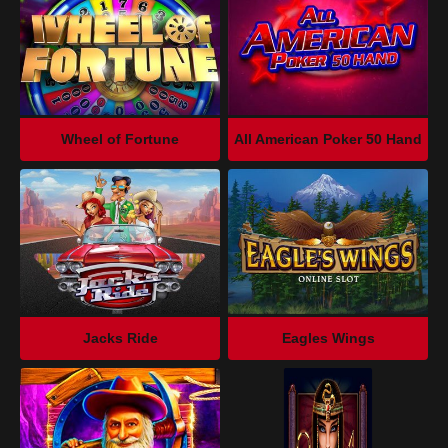
Wheel of Fortune
All American Poker 50 Hand
Jacks Ride
Eagles Wings