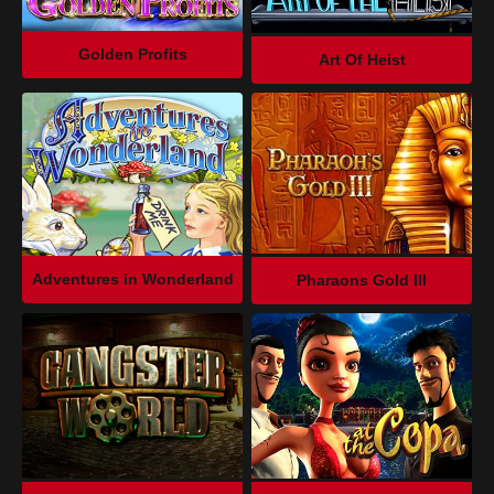
Golden Profits
Art Of Heist
Adventures in Wonderland
Pharaons Gold III