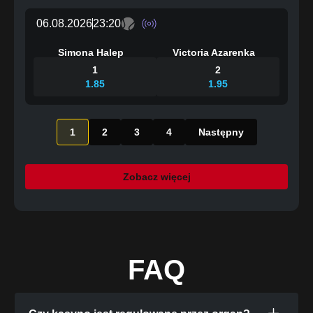
06.08.2026
23:20
Simona Halep
Victoria Azarenka
1
2
1.85
1.95
1
2
3
4
Następny
Zobacz więcej
FAQ