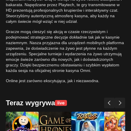
bakarata. Napędzane przez Playtech, te gry transmitowane w
HD prezentują profesjonalnych krupierów i interaktywny czat.
Stworzyliśmy autentyczną atmosferę kasyna, aby każdy na
całym świecie mógł wziąć w niej udział.
Gracze mogą cieszyć się akcją w czasie rzeczywistym i
podejmować strategiczne decyzje dokładnie tak jak w kasynie
naziemnym. Nasza przyjazna dla urządzeń mobilnych platforma
zapewnia, że doświadczenie na żywo jest płynne na każdym
urządzeniu. Specjalne turnieje i wydarzenia na żywo utrzymują
emocje świeże zarówno dla nowych, jak i doświadczonych
graczy. Dzięki bezpiecznemu obstawianiu i szybkim wypłatom
każda sesja na oficjalnej stronie kasyna Omni.
Online jest zarówno ekscytująca, jak i niezawodna.
Teraz wygrywa