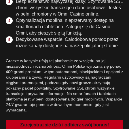
Bezpieczeństwo najwyższej klasy: Szyfrowanie SSL
chroni wszystkie transakcje i dane osobowe. Jesteś
w pełni chroniony w Omni Casino online.
Optymalizacja mobilna: nieprzerwany dostęp na
smartfonach i tabletach. Zaloguj się do Casino
Omni, aby cieszyć się tą funkcją.
Dedykowane wsparcie: Całodobowa pomoc przez
różne kanały dostępne na naszej oficjalnej stronie.
Gracze w kasynie ufają tej platformie ze względu na jej
niezawodność i różnorodność. Omni Polska wyróżnia się ponad
400 grami premium, w tym automatami, blackjackiem i opcjami z
krupierami na żywo. Regularni użytkownicy są nagradzani
ciągłymi promocjami, podczas gdy nowi gracze otrzymują
pokaźny pakiet powitalny. Szyfrowanie SSL chroni wszystkie
transakcje i prywatne informacje. Na smartfonach i tabletach
platforma jest w pełni dostosowana do gier mobilnych. Wsparcie
24/7 gwarantuje pomoc w dowolnym momencie, gdy jest
wymagana.
Zarejestruj się dziś i odbierz swój bonus!