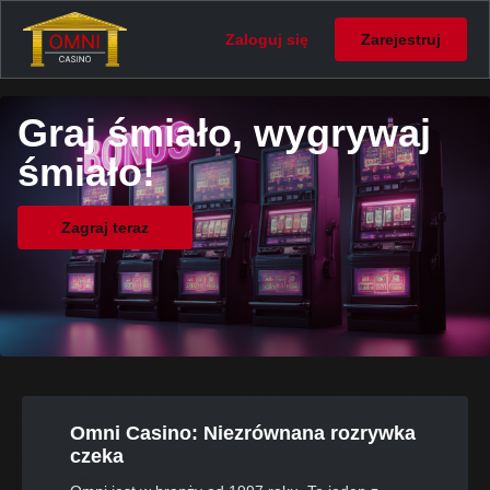
Zaloguj się
Zarejestruj
Graj śmiało, wygrywaj
śmiało!
Zagraj teraz
Omni Casino: Niezrównana rozrywka
czeka