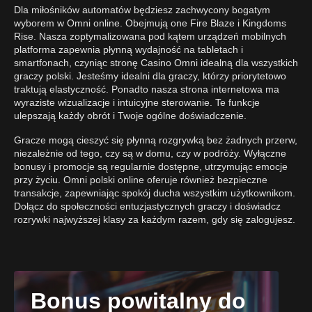
Dla miłośników automatów będziesz zachwycony bogatym
wyborem w Omni online. Obejmują one Fire Blaze i Kingdoms
Rise. Nasza zoptymalizowana pod kątem urządzeń mobilnych
platforma zapewnia płynną wydajność na tabletach i
smartfonach, czyniąc stronę Casino Omni idealną dla wszystkich
graczy polski. Jesteśmy idealni dla graczy, którzy priorytetowo
traktują elastyczność. Ponadto nasza strona internetowa ma
wyraziste wizualizacje i intuicyjne sterowanie. Te funkcje
ulepszają każdy obrót i Twoje ogólne doświadczenie.
Gracze mogą cieszyć się płynną rozgrywką bez żadnych przerw,
niezależnie od tego, czy są w domu, czy w podróży. Wyłączne
bonusy i promocje są regularnie dostępne, utrzymując emocje
przy życiu. Omni polski online oferuje również bezpieczne
transakcje, zapewniając spokój ducha wszystkim użytkownikom.
Dołącz do społeczności entuzjastycznych graczy i doświadcz
rozrywki najwyższej klasy za każdym razem, gdy się zalogujesz.
Bonus powitalny do