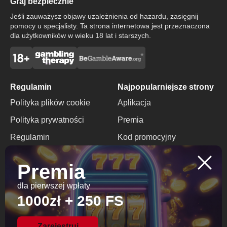
Graj bezpiecznie
Jeśli zauważysz objawy uzależnienia od hazardu, zasięgnij
pomocy u specjalisty. Ta strona internetowa jest przeznaczona
dla użytkowników w wieku 18 lat i starszych.
Regulamin
Najpopularniejsze strony
Polityka plików cookie
Aplikacja
Polityka prywatności
Premia
Regulamin
Kod promocyjny
Odpowiedzialna Gra
Brak Bonusu
Premia
Depozytowego
dla pierwszej wpłaty
Kontakty
1000zł + 250 FS
+356 8499 4310
info@omnislotscasino.net
Zarejestruj