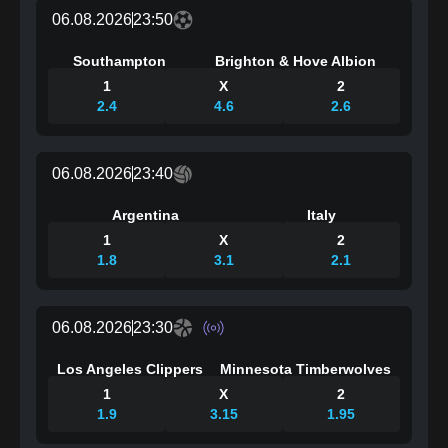
06.08.2026
23:50
Southampton
Brighton & Hove Albion
1
X
2
2.4
4.6
2.6
06.08.2026
23:40
Argentina
Italy
1
X
2
1.8
3.1
2.1
06.08.2026
23:30
Los Angeles Clippers
Minnesota Timberwolves
1
X
2
1.9
3.15
1.95