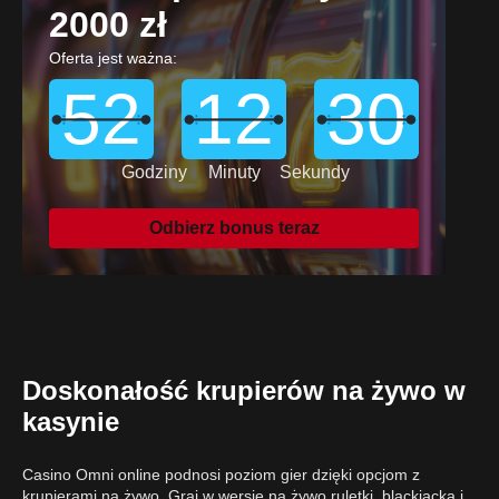
2000 zł
Oferta jest ważna:
52
12
29
Godziny
Minuty
Sekundy
Odbierz bonus teraz
Doskonałość krupierów na żywo w
kasynie
Casino Omni online podnosi poziom gier dzięki opcjom z
krupierami na żywo. Graj w wersje na żywo ruletki, blackjacka i