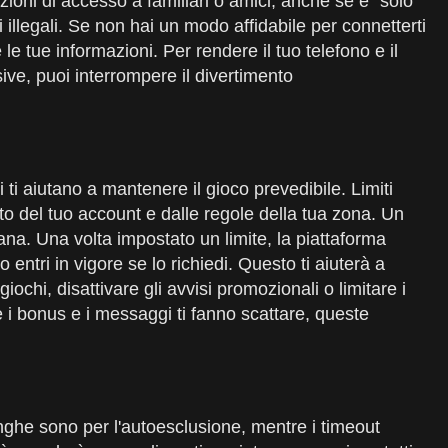
zioni di accesso a familiari o amici, anche se è "solo
llegali. Se non hai un modo affidabile per connetterti
le tue informazioni. Per rendere il tuo telefono e il
ive, puoi interrompere il divertimento
i ti aiutano a mantenere il gioco prevedibile. Limiti
tato del tuo account e dalle regole della tua zona. Un
ana. Una volta impostato un limite, la piattaforma
ntri in vigore se lo richiedi. Questo ti aiuterà a
iochi, disattivare gli avvisi promozionali o limitare i
se i bonus e i messaggi ti fanno scattare, queste
lunghe sono per l'autoesclusione, mentre i timeout