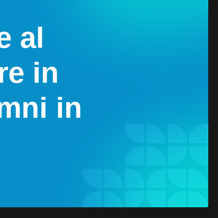
e al
re in
mni in