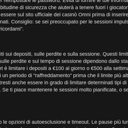
r reimpostare le password. Evita di fornire le tue informa
ine di sicurezza che aiuterà a tenere fuori i giocatori i
ssere sul sito ufficiale del casinò Omni prima di inserire 
nati. Consiglio: se sei preoccupato per le sessioni impuls
ricordami".
i sui depositi, sulle perdite e sulla sessione. Questi limit
i, sulle perdite e sul tempo di sessione dipendono dallo s
 è limitare i depositi a €100 al giorno o €500 alla settim
periodo di "raffreddamento" prima che il limite più alto e
esti anche essere in grado di limitare determinati tipi di g
unt. Se ti piace mantenere le sessioni molto pianificate, o 
sono le opzioni di autoesclusione e timeout. Le pause più 