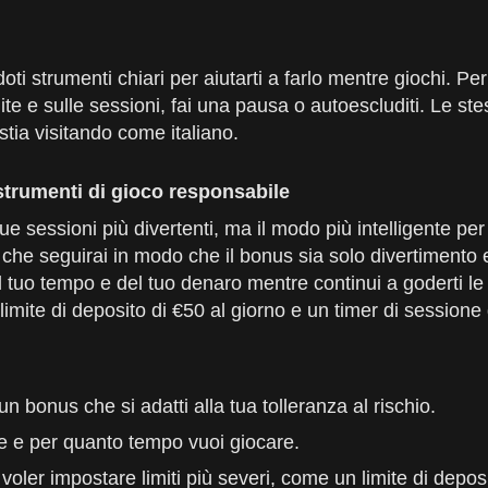
 strumenti chiari per aiutarti a farlo mentre giochi. Per p
dite e sulle sessioni, fai una pausa o autoescluditi. Le st
 stia visitando come italiano.
 strumenti di gioco responsabile
sessioni più divertenti, ma il modo più intelligente per ri
e che seguirai in modo che il bonus sia solo divertimento 
el tuo tempo e del tuo denaro mentre continui a goderti le
limite di deposito di €50 al giorno e un timer di sessione 
un bonus che si adatti alla tua tolleranza al rischio.
re e per quanto tempo vuoi giocare.
voler impostare limiti più severi, come un limite di depos