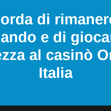
orda di rimaner
ndo e di gioca
ezza al casinò O
Italia