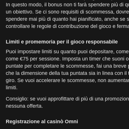
In questo modo, il bonus non ti farà spendere più di 
un obiettivo. Se ci sono requisiti di scommessa, dovrest
spendere mai più di quanto hai pianificato, anche se s
controllare le regole di contribuzione del gioco e ferma
Limiti e promemoria per il gioco responsabile
Puoi impostare limiti su quanto puoi depositare, come 
come €75 per sessione. Imposta un timer che suoni ogni
puntate per completare le scommesse, fai una breve p
che la dimensione della tua puntata sia in linea con il t
giro. Se vuoi accelerare le scommesse, non aumentare
limiti.
Consiglio: se vuoi approfittare di più di una promozio
nessuna offerta.
Registrazione al casinò Omni