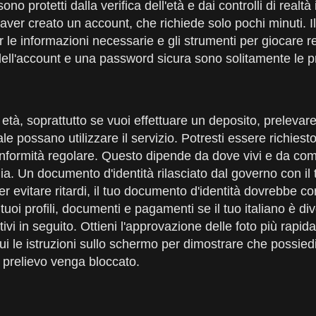
no protetti dalla verifica dell'età e dai controlli di realt
ver creato un account, che richiede solo pochi minuti. I
r le informazioni necessarie e gli strumenti per giocare 
dell'account e una password sicura sono solitamente le pr
 età, soprattutto se vuoi effettuare un deposito, preleva
gale possano utilizzare il servizio. Potresti essere richies
i conformità regolare. Questo dipende da dove vivi e da c
ia. Un documento d'identità rilasciato dal governo con il 
er evitare ritardi, il tuo documento d'identità dovrebbe c
 i tuoi profili, documenti e pagamenti se il tuo italiano è
untivi in seguito. Ottieni l'approvazione delle foto più r
segui le istruzioni sullo schermo per dimostrare che possied
o prelievo venga bloccato.