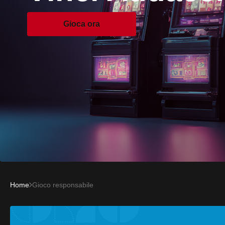
Gioca ora
Home
Gioco responsabile