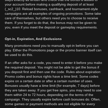
your account before making a qualifying deposit of at least
(_sc2_)10. Reload bonuses, cashback, and tournament-style
campaigns are all examples of ongoing promotions. Some take
care of themselves, but others need you to choose to receive
them. If you forget to do that, the bonus may not be given to
you, even if you meet the deposit or gameplay requirements.
Opt-in, Expiration, And Exclusions
Many promotions need you to manually opt-in before you can
play. Either the Promotions page or the promo banner itself can
be used to do this.
If an offer asks for a code, you need to enter it before you make
the required deposit. You might not be able to get the bonus if
you deposit first and then use the code. Rules about expiration:
Promo codes and bonus rights have a time limit. Some codes
expire on a certain date or after a certain number of uses.
Bonuses usually have a time limit (for example, 7 days) before
they are taken away. If you get free spins, you may need to use
them within 24 to 72 hours, depending on the terms of the
campaign. They usually expire before cash bonuses do. Often,
some games or payment methods are not eligible for every