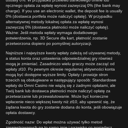
ręcznego opłata za wpłatę wynosi zazwyczaj 0% (the bank may
charge). If you use an electronic wallet, the deposit fee is usually
0% (dostawca portfela może naliczyć opłatę). W przypadku
alternatywnej metody lokalnej opłata za wpłatę wynosi
zazwyczaj 0% (dostawca płatności może naliczyć opłatę).
Ważne: Jeśli metoda wpłaty wymaga dodatkowego
potwierdzenia, np. 3D Secure dla kart, płatność zostanie
przetworzona dopiero po pomyślnej autoryzacji.
Najniższe i najwyższe kwoty wpłaty zależą od używanej metody,
a status konta oraz ustawienia odpowiedzialnej gry również
mogą je zmieniać. Zasadniczo wielu graczy może zacząć od
wpłaty zł10. Po pewnym okresie regularnej aktywności konta
mogą być dostępne wyższe limity. Opłaty i prowizje stron
trzecich są obsługiwane w następujący sposób: Standardowe
wpłaty do Omni Casino nie wiążą się z żadnymi opłatami, ale
Twój bank lub dostawca płatności może naliczyć opłatę za
przetwarzanie lub przewalutowanie. Może być konieczne
wpłacenie nieco większej kwoty niż zł10, aby upewnić się, że
żądana kwota do gry zostanie dodana do konta, jeśli obowiązuje
opłata dostawcy.
Zgodność nazw: Do wpłat można używać tylko metod
zarejestrowanych na to samo imię i nazwisko co posiadacz