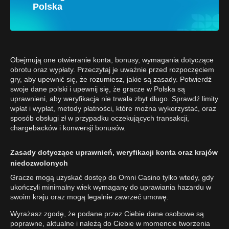
Polska
Obejmują one otwieranie konta, bonusy, wymagania dotyczące
obrotu oraz wypłaty. Przeczytaj je uważnie przed rozpoczęciem
gry, aby upewnić się, że rozumiesz, jakie są zasady. Potwierdź
swoje dane polski i upewnij się, że gracze w Polska są
uprawnieni, aby weryfikacja nie trwała zbyt długo. Sprawdź limity
wpłat i wypłat, metody płatności, które można wykorzystać, oraz
sposób obsługi zł w przypadku oczekujących transakcji,
chargebacków i konwersji bonusów.
Zasady dotyczące uprawnień, weryfikacji konta oraz krajów
niedozwolonych
Gracze mogą uzyskać dostęp do Omni Casino tylko wtedy, gdy
ukończyli minimalny wiek wymagany do uprawiania hazardu w
swoim kraju oraz mogą legalnie zawrzeć umowę.
Wyrażasz zgodę, że podane przez Ciebie dane osobowe są
poprawne, aktualne i należą do Ciebie w momencie tworzenia