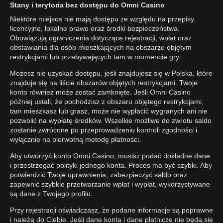
Stany i terytoria bez dostępu do Omni Casino
Niektóre miejsca nie mają dostępu ze względu na przepisy
licencyjne, lokalne prawo oraz środki bezpieczeństwa.
Obowiązują ograniczenia dotyczące rejestracji, wpłat oraz
obstawiania dla osób mieszkających na obszarze objętym
restrykcjami lub przebywających tam w momencie gry.
Możesz nie uzyskać dostępu, jeśli znajdujesz się w Polska, które
znajduje się na liście obszarów objętych restrykcjami. Twoje
konto również może zostać zamknięte. Jeśli Omni Casino
później ustali, że pochodzisz z obszaru objętego restrykcjami,
tam mieszkasz lub grasz, może nie wypłacić wygranych ani nie
pozwolić na wypłatę środków. Wszelkie możliwe do zwrotu saldo
zostanie zwrócone po przeprowadzeniu kontroli zgodności i
wyłącznie na pierwotną metodę płatności.
Aby utworzyć konto Omni Casino, musisz podać dokładne dane
i przestrzegać polityki jednego konta. Proces ma być szybki. Aby
potwierdzić Twoje uprawnienia, zabezpieczyć saldo oraz
zapewnić szybkie przetwarzanie wpłat i wypłat, wykorzystywane
są dane z Twojego profilu.
Przy rejestracji oświadczasz, że podane informacje są poprawne
i należą do Ciebie. Jeśli dane konta i dane płatnicze nie będą się