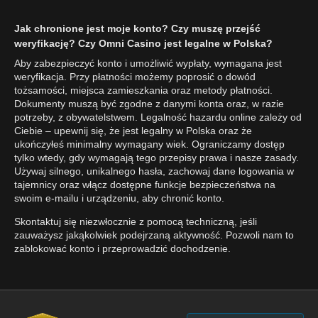
Jak chronione jest moje konto? Czy muszę przejść
weryfikację? Czy Omni Casino jest legalne w Polska?
Aby zabezpieczyć konto i umożliwić wypłaty, wymagana jest
weryfikacja. Przy płatności możemy poprosić o dowód
tożsamości, miejsca zamieszkania oraz metody płatności.
Dokumenty muszą być zgodne z danymi konta oraz, w razie
potrzeby, z obywatelstwem. Legalność hazardu online zależy od
Ciebie – upewnij się, że jest legalny w Polska oraz że
ukończyłeś minimalny wymagany wiek. Ograniczamy dostęp
tylko wtedy, gdy wymagają tego przepisy prawa i nasze zasady.
Używaj silnego, unikalnego hasła, zachowaj dane logowania w
tajemnicy oraz włącz dostępne funkcje bezpieczeństwa na
swoim e-mailu i urządzeniu, aby chronić konto.
Skontaktuj się niezwłocznie z pomocą techniczną, jeśli
zauważysz jakąkolwiek podejrzaną aktywność. Pozwoli nam to
zablokować konto i przeprowadzić dochodzenie.