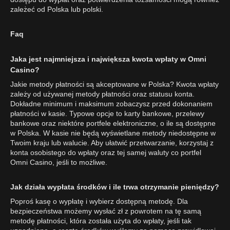
zależeć od Polska lub polski.
Faq
Jaka jest najmniejsza i największa kwota wpłaty w Omni
Casino?
Jakie metody płatności są akceptowane w Polska? Kwota wpłaty
zależy od używanej metody płatności oraz statusu konta.
Dokładne minimum i maksimum zobaczysz przed dokonaniem
płatności w kasie. Typowe opcje to karty bankowe, przelewy
bankowe oraz niektóre portfele elektroniczne, o ile są dostępne
w Polska. W kasie nie będą wyświetlane metody niedostępne w
Twoim kraju lub walucie. Aby ułatwić przetwarzanie, korzystaj z
konta osobistego do wpłaty oraz tej samej waluty co portfel
Omni Casino, jeśli to możliwe.
Jak działa wypłata środków i ile trwa otrzymanie pieniędzy?
Poproś kasę o wypłatę i wybierz dostępną metodę. Dla
bezpieczeństwa możemy wysłać zł z powrotem na tę samą
metodę płatności, która została użyta do wpłaty, jeśli tak