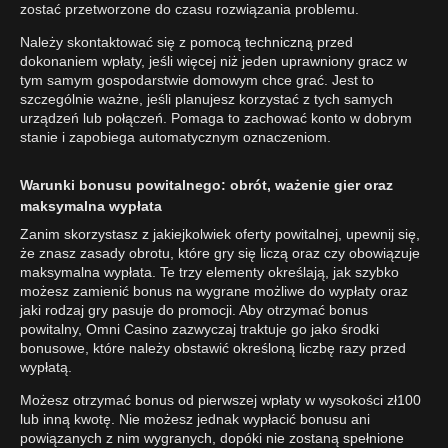
zostać przetworzone do czasu rozwiązania problemu.
Należy skontaktować się z pomocą techniczną przed
dokonaniem wpłaty, jeśli więcej niż jeden uprawniony gracz w
tym samym gospodarstwie domowym chce grać. Jest to
szczególnie ważne, jeśli planujesz korzystać z tych samych
urządzeń lub połączeń. Pomaga to zachować konto w dobrym
stanie i zapobiega automatycznym oznaczeniom.
Warunki bonusu powitalnego: obrót, ważenie gier oraz
maksymalna wypłata
Zanim skorzystasz z jakiejkolwiek oferty powitalnej, upewnij się,
że znasz zasady obrotu, które gry się liczą oraz czy obowiązuje
maksymalna wypłata. Te trzy elementy określają, jak szybko
możesz zamienić bonus na wygrane możliwe do wypłaty oraz
jaki rodzaj gry pasuje do promocji. Aby otrzymać bonus
powitalny, Omni Casino zazwyczaj traktuje go jako środki
bonusowe, które należy obstawić określoną liczbę razy przed
wypłatą.
Możesz otrzymać bonus od pierwszej wpłaty w wysokości zł100
lub inną kwotę. Nie możesz jednak wypłacić bonusu ani
powiązanych z nim wygranych, dopóki nie zostaną spełnione