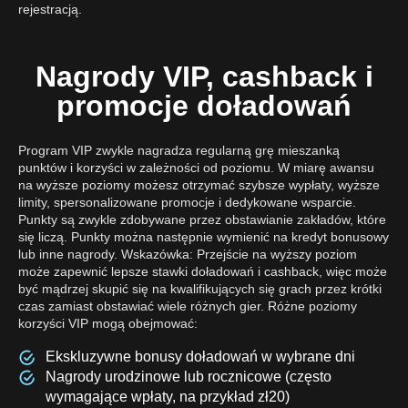
rejestracją.
Nagrody VIP, cashback i
promocje doładowań
Program VIP zwykle nagradza regularną grę mieszanką
punktów i korzyści w zależności od poziomu. W miarę awansu
na wyższe poziomy możesz otrzymać szybsze wypłaty, wyższe
limity, spersonalizowane promocje i dedykowane wsparcie.
Punkty są zwykle zdobywane przez obstawianie zakładów, które
się liczą. Punkty można następnie wymienić na kredyt bonusowy
lub inne nagrody. Wskazówka: Przejście na wyższy poziom
może zapewnić lepsze stawki doładowań i cashback, więc może
być mądrzej skupić się na kwalifikujących się grach przez krótki
czas zamiast obstawiać wiele różnych gier. Różne poziomy
korzyści VIP mogą obejmować:
Ekskluzywne bonusy doładowań w wybrane dni
Nagrody urodzinowe lub rocznicowe (często
wymagające wpłaty, na przykład zł20)