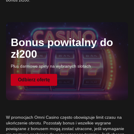
bonus zł100.
Bonus powitalny do
zł200
Plus darmowe spiny na wybranych slotach
Odbierz ofertę
W promocjach Omni Casino często obowiązuje limit czasu na
ukończenie obrotu. Pozostały bonus i wszelkie wygrane
powiązane z bonusem mogą zostać utracone, jeśli wymaganie