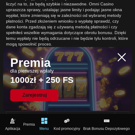
liczyć na to, że będą szybkie i niezawodne. Omni Casino
upraszcza sprawy, ustalając jasne limity i podając jasne okna
wypłat, które zmieniają się w zależności od wybranej metody
płatności. Przed złożeniem wniosku o wypłatę sprawdź, czy
dane konta zgadzają się z używaną metodą płatności i czy
spełniłeś wszelkie wymagania dotyczące obrotu bonusu. Dzięki
temu wypłaty nie będą odrzucane i nie będzie tylu kontroli, które
mogą spowolnić proces.
Premia
Metoda
Czas
Minima
maksy
dla pierwszej wpłaty
1000zł + 250 FS
Portfele
Do 24 godzin po
zł20 d
elektroniczne
zatwierdzeniu
Zarejestruj
Przelew
1 do 5 dni roboczych po
zł50 d
bankowy
zatwierdzeniu
Kryptowaluta
Minuty po potwierdzeniu
zł20 d
Premia
Aplikacja
Menu
Kod promocyjny
Brak Bonusu Depozytowego