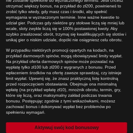
nie zostanie spełnione do wyznaczonego terminu. Jeśli chcesz
otrzymać większy bonus, na przykład do zł200, powinieneś to
zrobić tylko wtedy, gdy masz czas i środki, aby spełnić
wymagania w wyznaczonym terminie. Inne ważne kwestie to
udział gier. Podczas gdy niektóre gry stołowe liczą się mniej lub
wcale, sloty zwykle liczą się w 100% postawionej kwoty. Aby
szybko zrealizować obrót, trzymaj się kwalifikujących się slotów i
unikaj gier o niskim udziale, dopóki nie osiągniesz celu obrotu.
W przypadku niektórych promocji opartych na kodach, na
przykład darmowych spinów, mogą obowiązywać limity wypłat.
Na przykład oferta darmowych spinów może pozwalać na
wypłatę tylko zł100 lub zł200 z wygranych z bonusu. Przed
wpłaceniem środków na ofertę zawsze sprawdzaj, czy istnieje
limit wypłat. Upewnij się, że znasz praktyczną listę kontrolną
przed rozpoczęciem obstawiania. Obejmuje ona minimalną
wpłatę (na przykład wpłatę zł10), mnożnik obrotu, termin, gry,
które się liczą, oraz maksymalny zakład podczas trwania
bonusu. Postępując zgodnie z tymi wskazówkami, możesz
zachować bonus i dokonywać wypłat bez problemów po
spełnieniu wymagań.
Aktywuj swój kod bonusowy