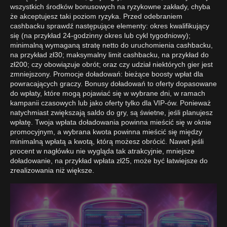
wszystkich środków bonusowych na ryzykowne zakłady, chyba
że akceptujesz taki poziom ryzyka. Przed odebraniem
cashbacku sprawdź następujące elementy: okres kwalifikujący
się (na przykład 24-godzinny okres lub cykl tygodniowy);
minimalną wymaganą stratę netto do uruchomienia cashbacku,
na przykład zł30; maksymalny limit cashbacku, na przykład do
zł200; czy obowiązuje obrót; oraz czy udział niektórych gier jest
zmniejszony. Promocje doładowań: bieżące boosty wpłat dla
powracających graczy. Bonusy doładowań to oferty dopasowane
do wpłaty, które mogą pojawiać się w wybrane dni, w ramach
kampanii czasowych lub jako oferty tylko dla VIP-ów. Ponieważ
natychmiast zwiększają saldo do gry, są świetne, jeśli planujesz
wpłatę. Twoja wpłata doładowania powinna mieścić się w oknie
promocyjnym, a wybrana kwota powinna mieścić się między
minimalną wpłatą a kwotą, którą możesz obrócić. Nawet jeśli
procent w nagłówku nie wygląda tak atrakcyjnie, mniejsze
doładowanie, na przykład wpłata zł25, może być łatwiejsze do
zrealizowania niż większe.