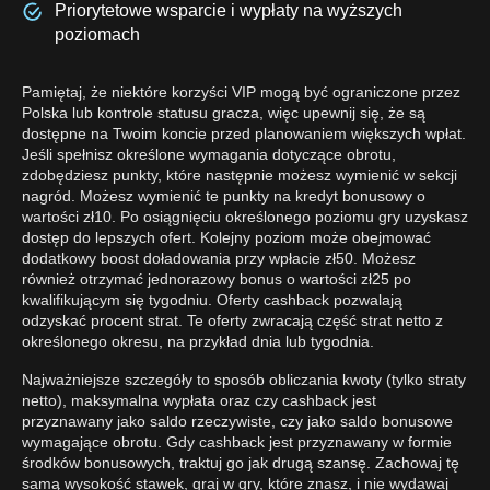
Priorytetowe wsparcie i wypłaty na wyższych
poziomach
Pamiętaj, że niektóre korzyści VIP mogą być ograniczone przez
Polska lub kontrole statusu gracza, więc upewnij się, że są
dostępne na Twoim koncie przed planowaniem większych wpłat.
Jeśli spełnisz określone wymagania dotyczące obrotu,
zdobędziesz punkty, które następnie możesz wymienić w sekcji
nagród. Możesz wymienić te punkty na kredyt bonusowy o
wartości zł10. Po osiągnięciu określonego poziomu gry uzyskasz
dostęp do lepszych ofert. Kolejny poziom może obejmować
dodatkowy boost doładowania przy wpłacie zł50. Możesz
również otrzymać jednorazowy bonus o wartości zł25 po
kwalifikującym się tygodniu. Oferty cashback pozwalają
odzyskać procent strat. Te oferty zwracają część strat netto z
określonego okresu, na przykład dnia lub tygodnia.
Najważniejsze szczegóły to sposób obliczania kwoty (tylko straty
netto), maksymalna wypłata oraz czy cashback jest
przyznawany jako saldo rzeczywiste, czy jako saldo bonusowe
wymagające obrotu. Gdy cashback jest przyznawany w formie
środków bonusowych, traktuj go jak drugą szansę. Zachowaj tę
samą wysokość stawek, graj w gry, które znasz, i nie wydawaj