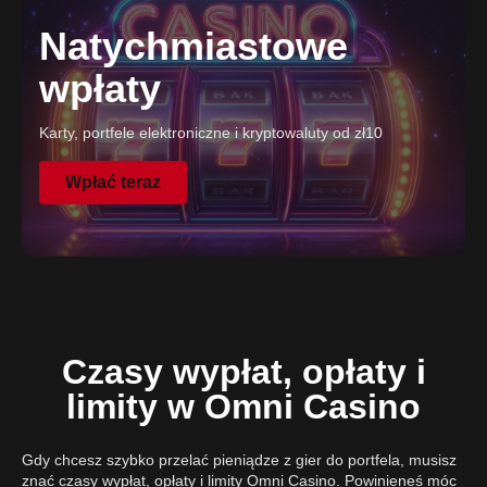
Natychmiastowe
wpłaty
Karty, portfele elektroniczne i kryptowaluty od zł10
Wpłać teraz
Czasy wypłat, opłaty i
limity w Omni Casino
Gdy chcesz szybko przelać pieniądze z gier do portfela, musisz
znać czasy wypłat, opłaty i limity Omni Casino. Powinieneś móc