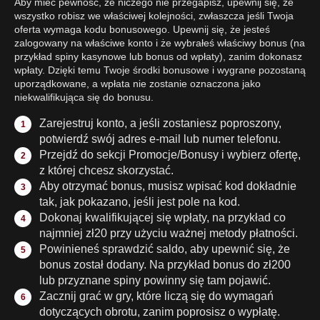
Aby mieć pewność, że niczego nie przegapisz, upewnij się, że
wszystko robisz we właściwej kolejności, zwłaszcza jeśli Twoja
oferta wymaga kodu bonusowego. Upewnij się, że jesteś
zalogowany na właściwe konto i że wybrałeś właściwy bonus (na
przykład spiny kasynowe lub bonus od wpłaty), zanim dokonasz
wpłaty. Dzięki temu Twoje środki bonusowe i wygrane pozostaną
uporządkowane, a wpłata nie zostanie oznaczona jako
niekwalifikująca się do bonusu.
Zarejestruj konto, a jeśli zostaniesz poproszony,
potwierdź swój adres e-mail lub numer telefonu.
Przejdź do sekcji Promocje/Bonusy i wybierz ofertę,
z której chcesz skorzystać.
Aby otrzymać bonus, musisz wpisać kod dokładnie
tak, jak pokazano, jeśli jest pole na kod.
Dokonaj kwalifikującej się wpłaty, na przykład co
najmniej zł20 przy użyciu ważnej metody płatności.
Powinieneś sprawdzić saldo, aby upewnić się, że
bonus został dodany. Na przykład bonus do zł200
lub przyznane spiny powinny się tam pojawić.
Zacznij grać w gry, które liczą się do wymagań
dotyczących obrotu, zanim poprosisz o wypłatę.