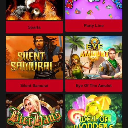
Party Line
Sparta
Silent Samurai
Eye Of The Amulet