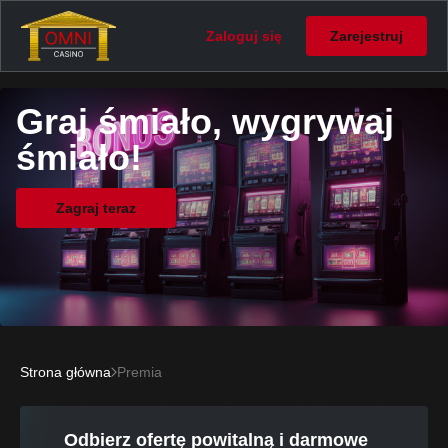
Zaloguj się
Zarejestruj
Graj śmiało, wygrywaj
śmiało!
Zagraj teraz
Strona główna
Premia
Odbierz ofertę powitalną i darmowe