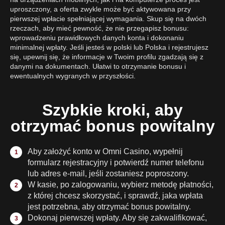
uproszczony, a oferta zwykle może być aktywowana przy
pierwszej wpłacie spełniającej wymagania. Skup się na dwóch
rzeczach, aby mieć pewność, że nie przegapisz bonusu:
wprowadzeniu prawidłowych danych konta i dokonaniu
minimalnej wpłaty. Jeśli jesteś w polski lub Polska i rejestrujesz
się, upewnij się, że informacje w Twoim profilu zgadzają się z
danymi na dokumentach. Ułatwi to otrzymanie bonusu i
ewentualnych wygranych w przyszłości.
Szybkie kroki, aby
otrzymać bonus powitalny
Aby założyć konto w Omni Casino, wypełnij
formularz rejestracyjny i potwierdź numer telefonu
lub adres e-mail, jeśli zostaniesz poproszony.
W kasie, po zalogowaniu, wybierz metodę płatności,
z której chcesz skorzystać, i sprawdź, jaka wpłata
jest potrzebna, aby otrzymać bonus powitalny.
Dokonaj pierwszej wpłaty. Aby się zakwalifikować,