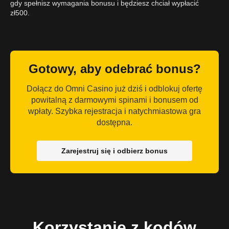
gdy spełnisz wymagania bonusu i będziesz chciał wypłacić
zł500.
Gotowy, aby odebrać bonus?
Dołącz do Omni Casino już dziś i odblokuj ofertę
powitalną z darmowymi spinami i bonusem od
wpłaty. Szybka rejestracja i natychmiastowa gra
dostępna.
Zarejestruj się i odbierz bonus
Korzystanie z kodów