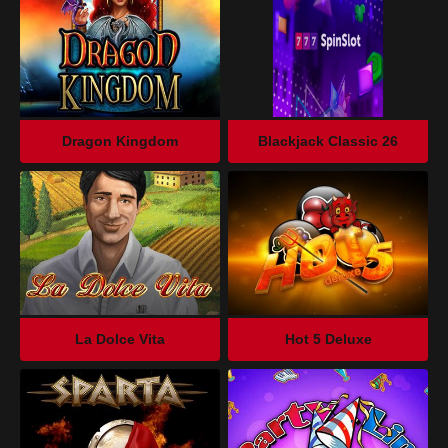
Dragon Kingdom
Magical Stacks
La Dolce Vita
Hot 5 Deluxe