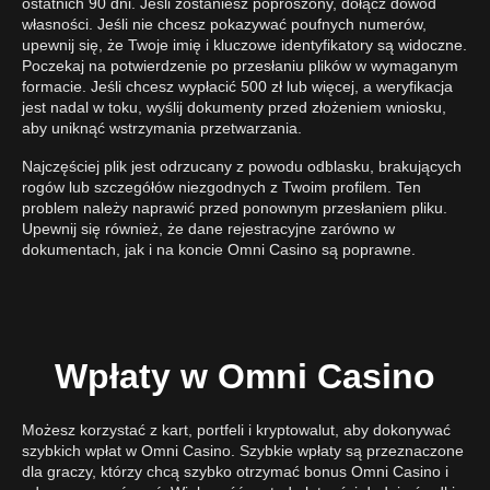
ostatnich 90 dni. Jeśli zostaniesz poproszony, dołącz dowód
własności. Jeśli nie chcesz pokazywać poufnych numerów,
upewnij się, że Twoje imię i kluczowe identyfikatory są widoczne.
Poczekaj na potwierdzenie po przesłaniu plików w wymaganym
formacie. Jeśli chcesz wypłacić 500 zł lub więcej, a weryfikacja
jest nadal w toku, wyślij dokumenty przed złożeniem wniosku,
aby uniknąć wstrzymania przetwarzania.
Najczęściej plik jest odrzucany z powodu odblasku, brakujących
rogów lub szczegółów niezgodnych z Twoim profilem. Ten
problem należy naprawić przed ponownym przesłaniem pliku.
Upewnij się również, że dane rejestracyjne zarówno w
dokumentach, jak i na koncie Omni Casino są poprawne.
Wpłaty w Omni Casino
Możesz korzystać z kart, portfeli i kryptowalut, aby dokonywać
szybkich wpłat w Omni Casino. Szybkie wpłaty są przeznaczone
dla graczy, którzy chcą szybko otrzymać bonus Omni Casino i