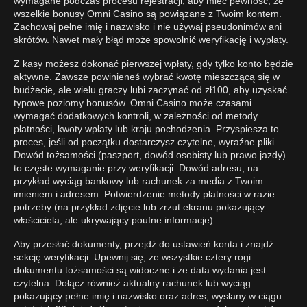
wymagane podczas procesu rejestracji, aby mieć pewność, że
wszelkie bonusy Omni Casino są powiązane z Twoim kontem.
Zachowaj pełne imię i nazwisko i nie używaj pseudonimów ani
skrótów. Nawet mały błąd może spowolnić weryfikację i wypłaty.
Z kasy możesz dokonać pierwszej wpłaty, gdy tylko konto będzie
aktywne. Zawsze powinieneś wybrać kwotę mieszczącą się w
budżecie, ale wielu graczy lubi zaczynać od zł100, aby uzyskać
typowe poziomy bonusów. Omni Casino może czasami
wymagać dodatkowych kontroli, w zależności od metody
płatności, kwoty wpłaty lub kraju pochodzenia. Przyspiesza to
proces, jeśli od początku dostarczysz czytelne, wyraźne pliki.
Dowód tożsamości (paszport, dowód osobisty lub prawo jazdy)
to częste wymaganie przy weryfikacji. Dowód adresu, na
przykład wyciąg bankowy lub rachunek za media z Twoim
imieniem i adresem. Potwierdzenie metody płatności w razie
potrzeby (na przykład zdjęcie lub zrzut ekranu pokazujący
właściciela, ale ukrywający poufne informacje).
Aby przesłać dokumenty, przejdź do ustawień konta i znajdź
sekcję weryfikacji. Upewnij się, że wszystkie cztery rogi
dokumentu tożsamości są widoczne i że data wydania jest
czytelna. Dołącz również aktualny rachunek lub wyciąg
pokazujący pełne imię i nazwisko oraz adres, wysłany w ciągu