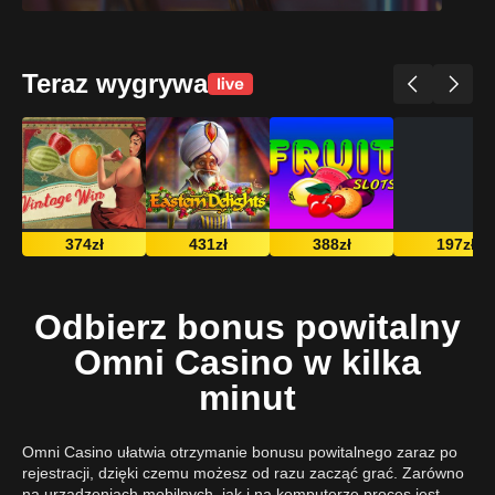
Teraz wygrywa
374zł
431zł
388zł
197zł
Odbierz bonus powitalny
Omni Casino w kilka
minut
Omni Casino ułatwia otrzymanie bonusu powitalnego zaraz po
rejestracji, dzięki czemu możesz od razu zacząć grać. Zarówno
na urządzeniach mobilnych, jak i na komputerze proces jest