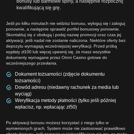
bonusy lub darmowe spiny, a następnie rozpocznij
kwalifikującą się grę.
Jeśli po kilku minutach nie widzisz bonusu, wyloguj się i zaloguj
ponownie, a następnie sprawdź portfel bonusowy ponownie.
Skontaktuj się z obsługą i podaj nazwę promocji oraz czas jej
aktywacji, jeśli nadal nie zostanie naliczona. Niektóre oferty bez
depozytu wymagają wcześniejszej weryfikacji. Przed próbą
wypłaty zł100 lub więcej upewnij się, że masz wszystkie
dokumenty wymagane przez Omni Casino gotowe do
wcześniejszego przesłania.
Dokument tożsamości (zdjęcie dokumentu
tożsamości)
Dowód adresu (niedawny rachunek za media lub
wyciąg)
Weryfikacja metody płatności (tylko jeśli później
wpłacisz, np. wpłacając zł50)
Po aktywacji bonusu możesz korzystać z niego tylko w
wymienionych grach. System może nie zastosować prawidłowo