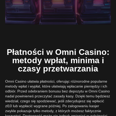
Płatności w Omni Casino:
metody wpłat, minima i
czasy przetwarzania
Omni Casino ułatwia płatności, oferując różnorodne popularne
metody wpłat i wypłat, które ułatwiają wpłacanie pieniędzy i ich
odbiór. Przed odebraniem bonusu bez depozytu w Omni Casino
nadal powinieneś przeczytać zasady kasy. Dzięki temu będziesz
wiedział, czego się spodziewać, jeśli zdecydujesz się wpłacić
zł10 lub wypłacić wygrane później. Po zalogowaniu kasjer
zwykle pokazuje tylko metody, z których możesz faktycznie
korzystać. Dostępność może się jednak zmieniać w zależności