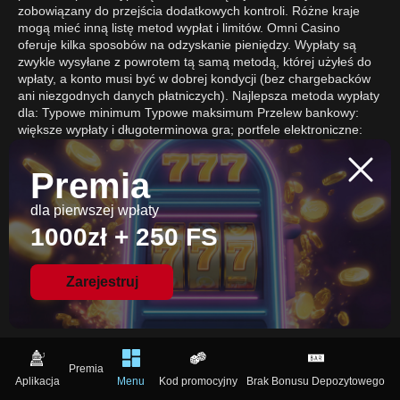
zobowiązany do przejścia dodatkowych kontroli. Różne kraje
mogą mieć inną listę metod wypłat i limitów. Omni Casino
oferuje kilka sposobów na odzyskanie pieniędzy. Wypłaty są
zwykle wysyłane z powrotem tą samą metodą, której użyłeś do
wpłaty, a konto musi być w dobrej kondycji (bez chargebacków
ani niezgodnych danych płatniczych). Najlepsza metoda wypłaty
dla: Typowe minimum Typowe maksimum Przelew bankowy:
większe wypłaty i długoterminowa gra; portfele elektroniczne:
szybsze zatwierdzenia i więcej wypłat; kryptowaluty (gdzie
dostępne): szybkie transfery i elastyczne finansowanie; wypłata
Premia
z portfela elektronicznego 20 zł wypłata 10000 zł Czas
przetwarzania zależy od metody i statusu weryfikacji. Kontrole
dla pierwszej wpłaty
zgodności są często przeprowadzane przy pierwszych
1000zł + 250 FS
wypłatach. Po zatwierdzeniu dokumentów powtarzające się
wypłaty zwykle następują szybciej. Jeśli odebrałeś bonus bez
depozytu, upewnij się, że spełniasz wszelkie wymagania
Zarejestruj
dotyczące obrotu przed złożeniem wniosku o wypłatę środków.
W przeciwnym razie zasady bonusu mówią, że wniosek może
zostać odrzucony lub anulowany.
Premia
Czego Omni Casino może
Aplikacja
Menu
Kod promocyjny
Brak Bonusu Depozytowego
wymagać podczas weryfikacji