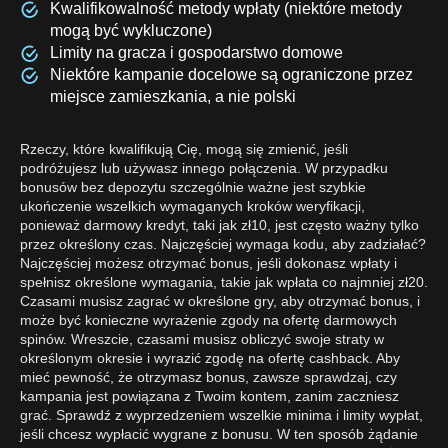
Kwalifikowalność metody wpłaty (niektóre metody
mogą być wykluczone)
Limity na gracza i gospodarstwo domowe
Niektóre kampanie docelowe są ograniczone przez
miejsce zamieszkania, a nie polski
Rzeczy, które kwalifikują Cię, mogą się zmienić, jeśli
podróżujesz lub używasz innego połączenia. W przypadku
bonusów bez depozytu szczególnie ważne jest szybkie
ukończenie wszelkich wymaganych kroków weryfikacji,
ponieważ darmowy kredyt, taki jak zł10, jest często ważny tylko
przez określony czas. Najczęściej wymaga kodu, aby zadziałać?
Najczęściej możesz otrzymać bonus, jeśli dokonasz wpłaty i
spełnisz określone wymagania, takie jak wpłata co najmniej zł20.
Czasami musisz zagrać w określone gry, aby otrzymać bonus, i
może być konieczne wyrażenie zgody na ofertę darmowych
spinów. Wreszcie, czasami musisz obliczyć swoje straty w
określonym okresie i wyrazić zgodę na ofertę cashback. Aby
mieć pewność, że otrzymasz bonus, zawsze sprawdzaj, czy
kampania jest powiązana z Twoim kontem, zanim zaczniesz
grać. Sprawdź z wyprzedzeniem wszelkie minima i limity wypłat,
jeśli chcesz wypłacić wygrane z bonusu. W ten sposób żądanie