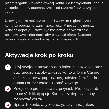
przestrzeganie kroków aktywacji konta. Po ich wykonaniu bonus
zostanie dodany automatycznie i od razu możesz zacząć grać
za darmo.
Upewnij się, że możesz to zrobić w swoim regionie i że dane
konta są poprawne, zanim zaczniesz. Mimo że nie musisz
wpłacać depozytu, może być konieczne potwierdzenie
podstawowych informacji, aby otrzymać ofertę. Następnie
możesz wypłacić wszelkie wygrane powyżej zł10.
Aktywacja krok po kroku
Użyj swojego prawdziwego imienia i nazwiska oraz
daty urodzenia, aby założyć konto w Omni Casino.
Jeśli zostaniesz poproszony, potwierdź swój adres
e-mail i numer telefonu komórkowego.
Przejdź do profilu i otwórz przycisk „Promocje lub
bonusy”. Kliknij opcję Bonus bez depozytu, aby
rozpocząć ofertę.
Sprawdź konto, aby zobaczyć, czy masz jakieś