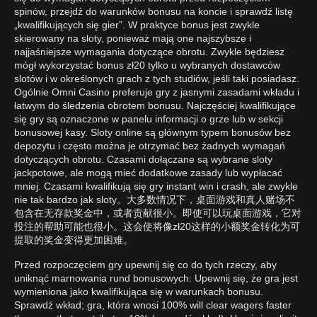
spinów, przejdź do warunków bonusu na koncie i sprawdź listę
„kwalifikujących się gier”. W praktyce bonus jest zwykle
skierowany na sloty, ponieważ mają one najszybsze i
najjaśniejsze wymagania dotyczące obrotu. Zwykle będziesz
mógł wykorzystać bonus zł20 tylko u wybranych dostawców
slotów i w określonych grach z tych studiów, jeśli taki posiadasz.
Ogólnie Omni Casino preferuje gry z jasnymi zasadami wkładu i
łatwym do śledzenia obrotem bonusu. Najczęściej kwalifikujące
się gry są oznaczone w panelu informacji o grze lub w sekcji
bonusowej kasy. Sloty online są głównym typem bonusów bez
depozytu i często można je otrzymać bez żadnych wymagań
dotyczących obrotu. Czasami dołączane są wybrane sloty
jackpotowe, ale mogą mieć dodatkowe zasady lub wypłacać
mniej. Czasami kwalifikują się gry instant win i crash, ale zwykle
nie tak bardzo jak sloty。大多数情况下，桌面游戏和真人赌场不
包含在无存款奖金中，或者贡献很小。即使可以玩桌面游戏，它对
投注的帮助可能也很小。这会使将像zł20这样的小额奖金转化为可
提取的奖金变得更加困难。
Przed rozpoczęciem gry upewnij się co do tych rzeczy, aby
uniknąć marnowania rund bonusowych: Upewnij się, że gra jest
wymieniona jako kwalifikująca się w warunkach bonusu.
Sprawdź wkład; gra, która wnosi 100% will clear wagers faster