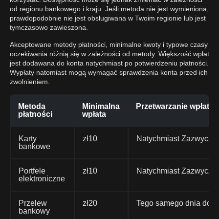
od regionu bankowego i kraju. Jeśli metoda nie jest wymieniona,
prawdopodobnie nie jest obsługiwana w Twoim regionie lub jest
tymczasowo zawieszona.
Akceptowane metody płatności, minimalne kwoty i typowe czasy
oczekiwania różnią się w zależności od metody. Większość wpłat
jest dodawana do konta natychmiast po potwierdzeniu płatności.
Wypłaty natomiast mogą wymagać sprawdzenia konta przed ich
zwolnieniem.
Metoda
Minimalna
Przetwarzanie wpłat i 
płatności
wpłata
Karty
zł10
Natychmiast Zazwyczaj 
bankowe
Portfele
zł10
Natychmiast Zazwyczaj 
elektroniczne
Przelew
zł20
Tego samego dnia do d
bankowy