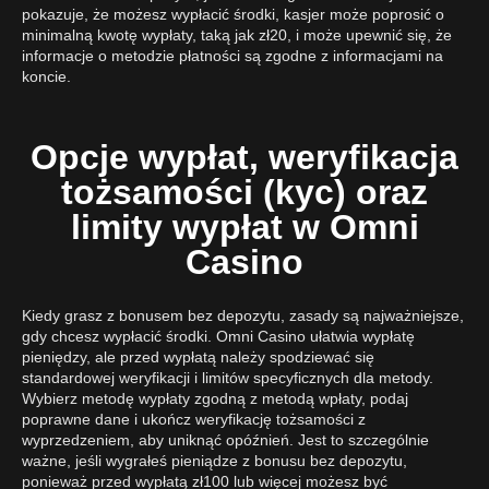
pokazuje, że możesz wypłacić środki, kasjer może poprosić o
minimalną kwotę wypłaty, taką jak zł20, i może upewnić się, że
informacje o metodzie płatności są zgodne z informacjami na
koncie.
Opcje wypłat, weryfikacja
tożsamości (kyc) oraz
limity wypłat w Omni
Casino
Kiedy grasz z bonusem bez depozytu, zasady są najważniejsze,
gdy chcesz wypłacić środki. Omni Casino ułatwia wypłatę
pieniędzy, ale przed wypłatą należy spodziewać się
standardowej weryfikacji i limitów specyficznych dla metody.
Wybierz metodę wypłaty zgodną z metodą wpłaty, podaj
poprawne dane i ukończ weryfikację tożsamości z
wyprzedzeniem, aby uniknąć opóźnień. Jest to szczególnie
ważne, jeśli wygrałeś pieniądze z bonusu bez depozytu,
ponieważ przed wypłatą zł100 lub więcej możesz być