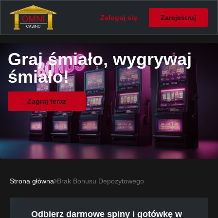
Zaloguj się
Zarejestruj
Graj śmiało, wygrywaj
śmiało!
Zagraj teraz
Strona główna
Brak Bonusu Depozytowego
Odbierz darmowe spiny i gotówkę w