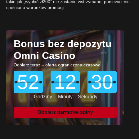
takie jak „wypłać zł200” nie zostanie wstrzymane, ponieważ nie
spełniono warunków promocji.
Bonus bez depozytu
Omni Casino
Odbierz teraz – oferta ograniczona czasowo
52
12
28
Godziny
Minuty
Sekundy
Odbierz darmowe spiny