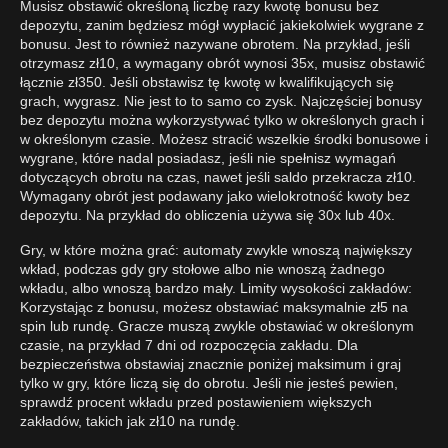
Musisz obstawić określoną liczbę razy kwotę bonusu bez
depozytu, zanim będziesz mógł wypłacić jakiekolwiek wygrane z
bonusu. Jest to również nazywane obrotem. Na przykład, jeśli
otrzymasz zł10, a wymagany obrót wynosi 35x, musisz obstawić
łącznie zł350. Jeśli obstawisz tę kwotę w kwalifikujących się
grach, wygrasz. Nie jest to to samo co zysk. Najczęściej bonusy
bez depozytu można wykorzystywać tylko w określonych grach i
w określonym czasie. Możesz stracić wszelkie środki bonusowe i
wygrane, które nadal posiadasz, jeśli nie spełnisz wymagań
dotyczących obrotu na czas, nawet jeśli saldo przekracza zł10.
Wymagany obrót jest podawany jako wielokrotność kwoty bez
depozytu. Na przykład do obliczenia używa się 30x lub 40x.
Gry, w które można grać: automaty zwykle wnoszą największy
wkład, podczas gdy gry stołowe albo nie wnoszą żadnego
wkładu, albo wnoszą bardzo mały. Limity wysokości zakładów:
Korzystając z bonusu, możesz obstawiać maksymalnie zł5 na
spin lub rundę. Gracze muszą zwykle obstawiać w określonym
czasie, na przykład 7 dni od rozpoczęcia zakładu. Dla
bezpieczeństwa obstawiaj znacznie poniżej maksimum i graj
tylko w gry, które liczą się do obrotu. Jeśli nie jesteś pewien,
sprawdź procent wkładu przed postawieniem większych
zakładów, takich jak zł10 na rundę.