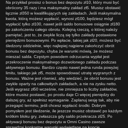
Na przykład prosisz o bonus bez depozytu zł10, który musi być
obrócony 35 razy i ma maksymalny zakład zł5. Musisz obstawić
łącznie zł350 w kwalifikujących się zakładach. Jeśli maksymalna
kwota, którą możesz wypłacić, wynosi zł100, będziesz mógł
wypłacić tylko zł100, nawet jeśli saldo bonusowe osiągnie zł180
po zakończeniu całego obrotu. Kolejną rzeczą, o której należy
pamiętać, jest to, że zwykle liczą się tylko zakłady postawione
pieniędzmi bonusowymi. Po wpłacie, takiej jak zł20, możesz być
śledzony oddzielnie, więc najlepiej najpierw zakończyć obrót
bonusu bez depozytu, chyba że warunki mówią, że możesz
mieszać salda. Częstym powodem odrzucania wypłat jest
przekroczenie maksymalnego dozwolonego zakładu podczas
aktywnego bonusu. Bardzo często nawet jedna runda powyżej
limitu, takiego jak zł5, może spowodować utratę wygranych z
bonusu. Ważne jest również, aby wiedzieć, że obrót bonusu jest
zwykle oparty na całkowitych zakładach, a nie na zysku netto.
Jeśli wygrasz zł50 wcześnie, nie zmniejsza to liczby zakładów,
które musisz postawić, po prostu daje Ci więcej pieniędzy do
dalszej gry, aż spełnisz wymaganie. Zaplanuj sesję tak, aby nie
przegapić terminu, jeśli chcesz wypłacić środki. Dobrym
pomysłem jest śledzenie, ile jeszcze musisz obstawić po każdym
krótkim bloku gry, zwłaszcza gdy saldo przekracza zł25. Po
aktywacji bonusu bez depozytu w Omni Casino zawsze
sprawdzaj konkretne warunki wyświetlane na koncie.