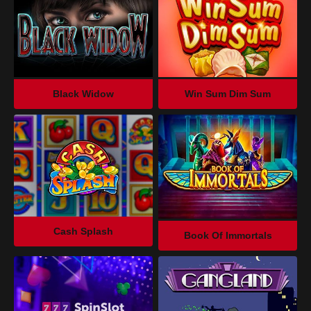
Czego Omni Casino może wymagać podczas weryfikacji
tożsamości (kyc)
Black Widow
Win Sum Dim Sum
Cash Splash
Book Of Immortals