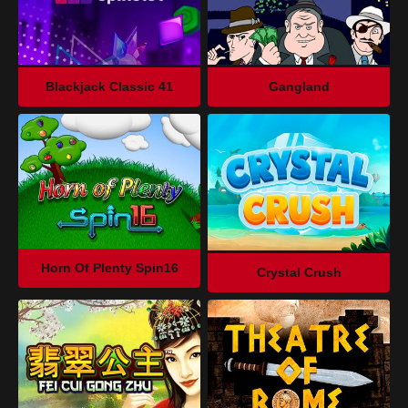
Blackjack Classic 41
Gangland
Horn Of Plenty Spin16
Crystal Crush