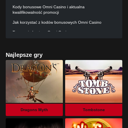
Kody bonusowe Omni Casino i aktualna
kwalifikowalność promocji
Jak korzystać z kodów bonusowych Omni Casino
Tworzenie konta w Omni Casino
Kroki rejestracji
Wymagania dotyczące obrotu dla bonusu bez depozytu
Najlepsze gry
w Omni Casino
Jak działają wymagania dotyczące obrotu
Maksymalne limity wypłat
Gry akceptujące bonus bez depozytu w Omni Casino
Płatności w Omni Casino: metody wpłat, minima i czasy
przetwarzania
Dragons Myth
Tombstone
Opcje wypłat, weryfikacja tożsamości (kyc) oraz limity
wypłat w Omni Casino