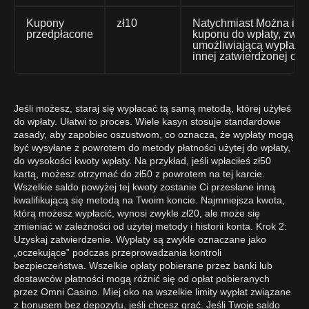
Kupony
zł10
Natychmiast Można ich u
przedpłacone
kuponu do wpłaty, zwyk
umożliwiającą wypłatę, 
innej zatwierdzonej opc
Jeśli możesz, staraj się wypłacać tą samą metodą, której użyłeś
do wpłaty. Ułatwi to proces. Wiele kasyn stosuje standardowe
zasady, aby zapobiec oszustwom, co oznacza, że wypłaty mogą
być wysyłane z powrotem do metody płatności użytej do wpłaty,
do wysokości kwoty wpłaty. Na przykład, jeśli wpłaciłeś zł50
kartą, możesz otrzymać do zł50 z powrotem na tej karcie.
Wszelkie saldo powyżej tej kwoty zostanie Ci przesłane inną
kwalifikującą się metodą na Twoim koncie. Najmniejsza kwota,
którą możesz wypłacić, wynosi zwykle zł20, ale może się
zmieniać w zależności od użytej metody i historii konta. Krok 2:
Uzyskaj zatwierdzenie. Wypłaty są zwykle oznaczane jako
„oczekujące” podczas przeprowadzania kontroli
bezpieczeństwa. Wszelkie opłaty pobierane przez banki lub
dostawców płatności mogą różnić się od opłat pobieranych
przez Omni Casino. Miej oko na wszelkie limity wypłat związane
z bonusem bez depozytu, jeśli chcesz grać. Jeśli Twoje saldo