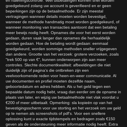
en nalevingscontrole. Veel uitbetalingen kunnen snel worden
goedgekeurd zolang uw account is geverifieerd en er geen
beperkingen zijn op de betaalmethode. Er zijn meestal
vertragingen wanneer details moeten worden bevestigd,
wanneer de methode handmatig moet worden goedgekeurd, of
wanneer monitoring van transacties aantoont dat een betaling
meer bewijs nodig heeft. Opnames die voor het eerst worden
gedaan, duren vaak langer dan opnames die herhaaldelijk
worden gedaan. Hoe de betaling wordt gedaan: eenmaal
goedgekeurd, worden sommige methoden sneller vrijgegeven
dan andere. Grootte van het verzoek: grotere verzoeken, zoals
"trek 500 op van €", kunnen onderworpen zijn aan meer
controles. Slechte documentkwaliteit: afbeeldingen die niet
duidelijk zijn of pagina's die ontbreken zijn een
veelvoorkomende reden voor heen-en-weer communicatie. Al
uw documenten en profiel moeten dezelfde naam,
geboortedatum en adres hebben. Als u het geld tegen een
bepaalde datum nodig hebt, vraag dan eerder om de opname in
plaats van later, en wijzig uw betaalmethode niet vlak voordat u
€200 of meer uitbetaalt. Opmerking: sla kopieën op van het
bevestigingsscherm voor uw storting en het verzoek om uw geld
op te nemen als screenshots of pdf's. Voor een snellere
oplossing kunt u exacte tijdstempels en bedragen zoals €150
geven als de ondersteuning meer informatie nodig heeft. Extra