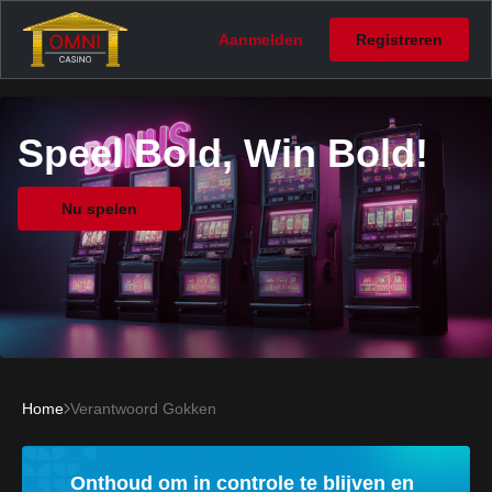
Aanmelden
Registreren
Speel Bold, Win Bold!
Nu spelen
Home
Verantwoord Gokken
Onthoud om in controle te blijven en