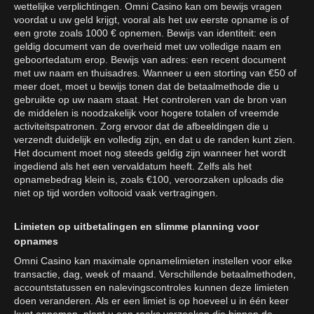
wettelijke verplichtingen. Omni Casino kan om bewijs vragen
voordat u uw geld krijgt, vooral als het uw eerste opname is of
een grote zoals 1000 € opnemen. Bewijs van identiteit: een
geldig document van de overheid met uw volledige naam en
geboortedatum erop. Bewijs van adres: een recent document
met uw naam en thuisadres. Wanneer u een storting van €50 of
meer doet, moet u bewijs tonen dat de betaalmethode die u
gebruikte op uw naam staat. Het controleren van de bron van
de middelen is noodzakelijk voor hogere totalen of vreemde
activiteitspatronen. Zorg ervoor dat de afbeeldingen die u
verzendt duidelijk en volledig zijn, en dat u de randen kunt zien.
Het document moet nog steeds geldig zijn wanneer het wordt
ingediend als het een vervaldatum heeft. Zelfs als het
opnamebedrag klein is, zoals €100, veroorzaken uploads die
niet op tijd worden voltooid vaak vertragingen.
Limieten op uitbetalingen en slimme planning voor
opnames
Omni Casino kan maximale opnamelimieten instellen voor elke
transactie, dag, week of maand. Verschillende betaalmethoden,
accountstatussen en nalevingscontroles kunnen deze limieten
doen veranderen. Als er een limiet is op hoeveel u in één keer
kunt opnemen, plant u een reeks verzoeken die binnen de