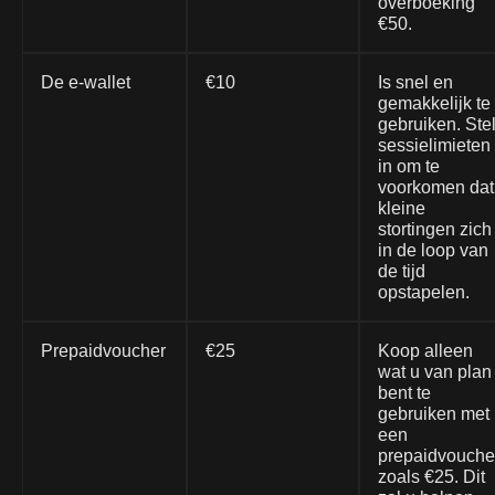
overboeking
€50.
De e-wallet
€10
Is snel en
gemakkelijk te
gebruiken. Ste
sessielimieten
in om te
voorkomen dat
kleine
stortingen zich
in de loop van
de tijd
opstapelen.
Prepaidvoucher
€25
Koop alleen
wat u van plan
bent te
gebruiken met
een
prepaidvouche
zoals €25. Dit