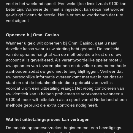
veel in het weekend speelt. Een wekelijkse limiet zoals €100 kan
beter zijn. Wanneer de limiet is ingesteld, kan deze niet worden
gewijzigd tijdens de sessie. Het is er om te voorkomen dat u te
veel uitgeeft.
Opnemen bij Omni Casino
Wanneer u geld wilt opnemen bij Omni Casino, gaat u naar
dezelfde kassa waar u uw storting hebt gedaan. De snelheid
van de opname hangt af van de methode die u kiest en of uw
account al is geverifieerd. Als verantwoordelijke speler moet u
uw opnames van tevoren plannen en dezelfde opnamemethode
aanhouden zodat uw geld niet te lang blijft liggen. Verifieer dat
uw persoonlijke informatie overeenkomt met wat in het dossier
staat en dat de betaalmethode die u gebruikt van uzelf is
voordat u om een uitbetaling vraagt. Het vroeg controleren van
uw identiteit kan u helpen problemen te voorkomen wanneer u
€100 of meer wilt uitbetalen als u speelt vanuit Nederland of een
methode gebruikt die extra controles nodig heeft.
Wat het uitbetalingsproces kan vertragen
De meeste opnameverzoeken beginnen met een beveiligings-