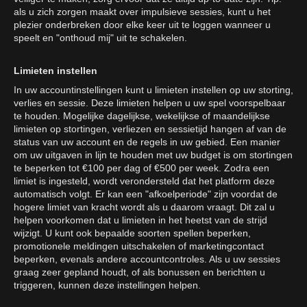
als u zich zorgen maakt over impulsieve sessies, kunt u het
plezier onderbreken door elke keer uit te loggen wanneer u
speelt en "onthoud mij" uit te schakelen.
Limieten instellen
In uw accountinstellingen kunt u limieten instellen op uw storting,
verlies en sessie. Deze limieten helpen u uw spel voorspelbaar
te houden. Mogelijke dagelijkse, wekelijkse of maandelijkse
limieten op stortingen, verliezen en sessietijd hangen af van de
status van uw account en de regels in uw gebied. Een manier
om uw uitgaven in lijn te houden met uw budget is om stortingen
te beperken tot €100 per dag of €500 per week. Zodra een
limiet is ingesteld, wordt verondersteld dat het platform deze
automatisch volgt. Er kan een "afkoelperiode" zijn voordat de
hogere limiet van kracht wordt als u daarom vraagt. Dit zal u
helpen voorkomen dat u limieten in het heetst van de strijd
wijzigt. U kunt ook bepaalde soorten spellen beperken,
promotionele meldingen uitschakelen of marketingcontact
beperken, evenals andere accountcontroles. Als u uw sessies
graag zeer gepland houdt, of als bonussen en berichten u
triggeren, kunnen deze instellingen helpen.