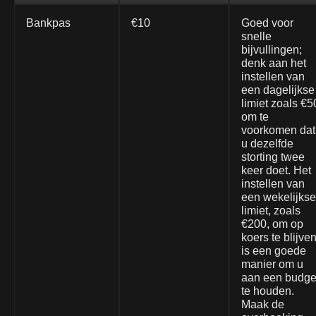
Bankpas
€10
Goed voor
snelle
bijvullingen;
denk aan het
instellen van
een dagelijkse
limiet zoals €5
om te
voorkomen dat
u dezelfde
storting twee
keer doet. Het
instellen van
een wekelijkse
limiet, zoals
€200, om op
koers te blijve
is een goede
manier om u
aan een budge
te houden.
Maak de