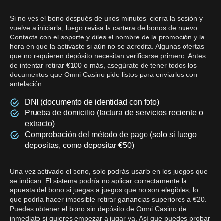
Si no ves el bono después de unos minutos, cierra la sesión y
vuelve a iniciarla, luego revisa la cartera de bonos de nuevo.
Contacta con el soporte y diles el nombre de la promoción y la
hora en que la activaste si aún no se acredita. Algunas ofertas
que no requieren depósito necesitan verificarse primero. Antes
de intentar retirar €100 o más, asegúrate de tener todos los
documentos que Omni Casino pide listos para enviarlos con
antelación.
DNI (documento de identidad con foto)
Prueba de domicilio (factura de servicios reciente o
extracto)
Comprobación del método de pago (solo si luego
depositas, como depositar €50)
Una vez activado el bono, solo podrás usarlo en los juegos que
se indican. El sistema podría no aplicar correctamente la
apuesta del bono si juegas a juegos que no son elegibles, lo
que podría hacer imposible retirar ganancias superiores a €20.
Puedes obtener el bono sin depósito de Omni Casino de
inmediato si quieres empezar a jugar ya. Así que puedes probar