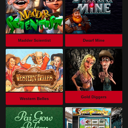
Qué podría pedir Omni Casino durante una
comprobación de conocimiento del cliente (kyc)
Madder Scientist
Dwarf Mine
Gold Diggers
Western Belles