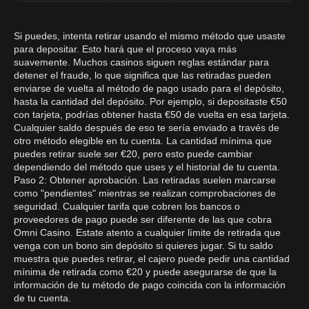
Si puedes, intenta retirar usando el mismo método que usaste
para depositar. Esto hará que el proceso vaya más
suavemente. Muchos casinos siguen reglas estándar para
detener el fraude, lo que significa que las retiradas pueden
enviarse de vuelta al método de pago usado para el depósito,
hasta la cantidad del depósito. Por ejemplo, si depositaste €50
con tarjeta, podrías obtener hasta €50 de vuelta en esa tarjeta.
Cualquier saldo después de eso te sería enviado a través de
otro método elegible en tu cuenta. La cantidad mínima que
puedes retirar suele ser €20, pero esto puede cambiar
dependiendo del método que uses y el historial de tu cuenta.
Paso 2: Obtener aprobación. Las retiradas suelen marcarse
como "pendientes" mientras se realizan comprobaciones de
seguridad. Cualquier tarifa que cobren los bancos o
proveedores de pago puede ser diferente de las que cobra
Omni Casino. Estate atento a cualquier límite de retirada que
venga con un bono sin depósito si quieres jugar. Si tu saldo
muestra que puedes retirar, el cajero puede pedir una cantidad
mínima de retirada como €20 y puede asegurarse de que la
información de tu método de pago coincida con la información
de tu cuenta.