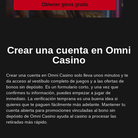
Obtener giros gratis
Crear una cuenta en Omni
Casino
Crear una cuenta en Omni Casino solo lleva unos minutos y te
da acceso al vestíbulo completo de juegos y a las ofertas de
bonos sin depósito. Es un formulario corto, y una vez que
confirmes tu información, puedes empezar a jugar de
inmediato. La verificación temprana es una buena idea si
quieres que te paguen fácilmente más adelante. Mantener tu
cuenta abierta para promociones vinculadas al bono sin
depósito de Omni Casino ayuda al casino a procesar las
retiradas más rápido.