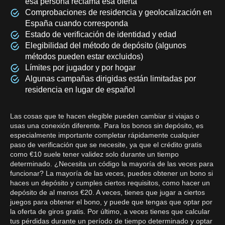
esa persona reclama esa oferta
Comprobaciones de residencia y geolocalización en
España cuando corresponda
Estado de verificación de identidad y edad
Elegibilidad del método de depósito (algunos
métodos pueden estar excluidos)
Límites por jugador y por hogar
Algunas campañas dirigidas están limitadas por
residencia en lugar de español
Las cosas que te hacen elegible pueden cambiar si viajas o
usas una conexión diferente. Para los bonos sin depósito, es
especialmente importante completar rápidamente cualquier
paso de verificación que se necesite, ya que el crédito gratis
como €10 suele tener validez solo durante un tiempo
determinado. ¿Necesita un código la mayoría de las veces para
funcionar? La mayoría de las veces, puedes obtener un bono si
haces un depósito y cumples ciertos requisitos, como hacer un
depósito de al menos €20. A veces, tienes que jugar a ciertos
juegos para obtener el bono, y puede que tengas que optar por
la oferta de giros gratis. Por último, a veces tienes que calcular
tus pérdidas durante un período de tiempo determinado y optar