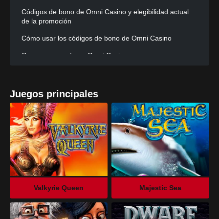
Códigos de bono de Omni Casino y elegibilidad actual
de la promoción
Cómo usar los códigos de bono de Omni Casino
Crear una cuenta en Omni Casino
Pasos para el registro
Requisitos de apuesta para el bono sin depósito de
Juegos principales
Omni Casino
Cómo funcionan los requisitos de apuesta
Límites máximos de retirada
Juegos que aceptan el bono sin depósito de Omni
Casino
Pagos en Omni Casino: métodos de depósito, mínimos
y tiempos de procesamiento
Valkyrie Queen
Majestic Sea
Opciones de pago, comprobaciones de conocimiento
del cliente (kyc) y límites de retirada en Omni Casino