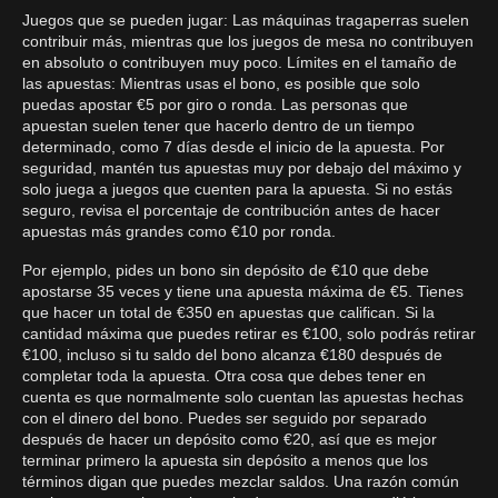
Juegos que se pueden jugar: Las máquinas tragaperras suelen
contribuir más, mientras que los juegos de mesa no contribuyen
en absoluto o contribuyen muy poco. Límites en el tamaño de
las apuestas: Mientras usas el bono, es posible que solo
puedas apostar €5 por giro o ronda. Las personas que
apuestan suelen tener que hacerlo dentro de un tiempo
determinado, como 7 días desde el inicio de la apuesta. Por
seguridad, mantén tus apuestas muy por debajo del máximo y
solo juega a juegos que cuenten para la apuesta. Si no estás
seguro, revisa el porcentaje de contribución antes de hacer
apuestas más grandes como €10 por ronda.
Por ejemplo, pides un bono sin depósito de €10 que debe
apostarse 35 veces y tiene una apuesta máxima de €5. Tienes
que hacer un total de €350 en apuestas que califican. Si la
cantidad máxima que puedes retirar es €100, solo podrás retirar
€100, incluso si tu saldo del bono alcanza €180 después de
completar toda la apuesta. Otra cosa que debes tener en
cuenta es que normalmente solo cuentan las apuestas hechas
con el dinero del bono. Puedes ser seguido por separado
después de hacer un depósito como €20, así que es mejor
terminar primero la apuesta sin depósito a menos que los
términos digan que puedes mezclar saldos. Una razón común