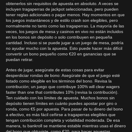
obtenerlos sin requisitos de apuesta en absoluto. A veces se
incluyen tragaperras de jackpot seleccionadas, pero pueden
tener reglas adicionales o pagar menos. Hay momentos en que
los juegos instantáneos y de estilo crash son elegibles, pero
normalmente no tanto como las tragaperras. La mayoría de las
veces, los juegos de mesa y casinos en vivo no están incluidos
en los bonos sin depósito o solo contribuyen en pequeña
cantidad. Incluso si se puede jugar a un juego de mesa, podría
no ayudar mucho con la apuesta. Esto puede hacer más difícil
convertir un bono pequeño como €20 en ganancias que se
puedan retirar.
Antes de jugar, asegúrate de estas cosas para evitar
desperdiciar rondas de bono: Asegúrate de que el juego esté
listado como elegible en los términos del bono. Revisa la
contribución; un juego que contribuye 100% will clear wagers
faster than one that contributes 10% (revisa la contribución).
Ten cuidado con los límites de apuesta. Muchos bonos sin
depósito tienen límites en cuánto puedes apostar por giro o
ronda, como €5 por apuesta. Para pasar de tu dinero del bono
a efectivo, es más fácil ceñirse a tragaperras elegibles que
tengan contribución completa y volatilidad moderada. De esa
manera, tu bankroll se mantiene estable mientras usas el dinero
del bono que obtuviste, como €20, para hacer apuestas.