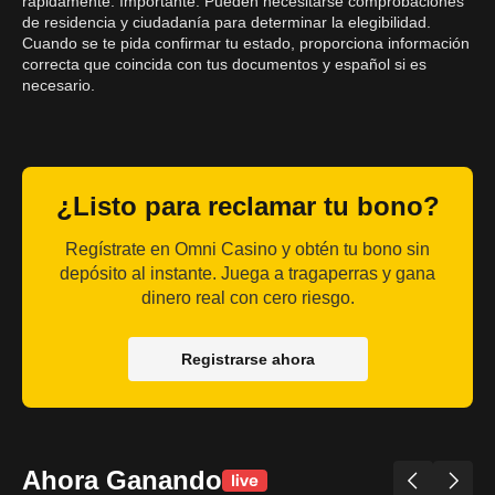
rápidamente. Importante: Pueden necesitarse comprobaciones
de residencia y ciudadanía para determinar la elegibilidad.
Cuando se te pida confirmar tu estado, proporciona información
correcta que coincida con tus documentos y español si es
necesario.
¿Listo para reclamar tu bono?
Regístrate en Omni Casino y obtén tu bono sin
depósito al instante. Juega a tragaperras y gana
dinero real con cero riesgo.
Registrarse ahora
Ahora Ganando