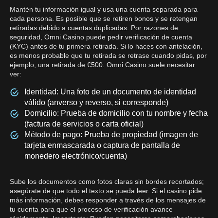
Mantén tu información igual y usa una cuenta separada para
cada persona. Es posible que se retiren bonos y se retengan
retiradas debido a cuentas duplicadas. Por razones de
seguridad, Omni Casino puede pedir verificación de cuenta
(KYC) antes de tu primera retirada. Si lo haces con antelación,
es menos probable que tu retirada se retrase cuando pidas, por
ejemplo, una retirada de €500. Omni Casino suele necesitar
ver:
Identidad: Una foto de un documento de identidad
válido (anverso y reverso, si corresponde)
Domicilio: Prueba de domicilio con tu nombre y fecha
(factura de servicios o carta oficial)
Método de pago: Prueba de propiedad (imagen de
tarjeta enmascarada o captura de pantalla de
monedero electrónico/cuenta)
Sube los documentos como fotos claras sin bordes recortados;
asegúrate de que todo el texto se pueda leer. Si el casino pide
más información, debes responder a través de los mensajes de
tu cuenta para que el proceso de verificación avance