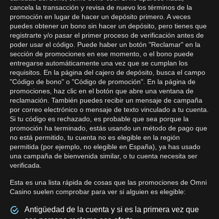
cancela la transacción y revisa de nuevo los términos de la
promoción en lugar de hacer un depósito primero. A veces
puedes obtener un bono sin hacer un depósito, pero tienes que
registrarte y/o pasar el primer proceso de verificación antes de
poder usar el código. Puede haber un botón "Reclamar" en la
sección de promociones en ese momento, o el bono puede
entregarse automáticamente una vez que se cumplan los
requisitos. En la página del cajero de depósito, busca el campo
"Código de bono" o "Código de promoción". En la página de
promociones, haz clic en el botón que abre una ventana de
reclamación. También puedes recibir un mensaje de campaña
por correo electrónico o mensaje de texto vinculado a tu cuenta.
Si tu código es rechazado, es probable que sea porque la
promoción ha terminado, estás usando un método de pago que
no está permitido, tu cuenta no es elegible en la región
permitida (por ejemplo, no elegible en España), ya has usado
una campaña de bienvenida similar, o tu cuenta necesita ser
verificada.
Esta es una lista rápida de cosas que las promociones de Omni
Casino suelen comprobar para ver si alguien es elegible:
Antigüedad de la cuenta y si es la primera vez que