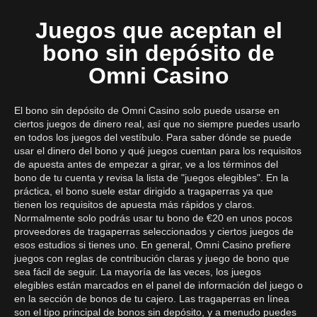
Juegos que aceptan el
bono sin depósito de
Omni Casino
El bono sin depósito de Omni Casino solo puede usarse en
ciertos juegos de dinero real, así que no siempre puedes usarlo
en todos los juegos del vestíbulo. Para saber dónde se puede
usar el dinero del bono y qué juegos cuentan para los requisitos
de apuesta antes de empezar a girar, ve a los términos del
bono de tu cuenta y revisa la lista de "juegos elegibles". En la
práctica, el bono suele estar dirigido a tragaperras ya que
tienen los requisitos de apuesta más rápidos y claros.
Normalmente solo podrás usar tu bono de €20 en unos pocos
proveedores de tragaperras seleccionados y ciertos juegos de
esos estudios si tienes uno. En general, Omni Casino prefiere
juegos con reglas de contribución claras y juego de bono que
sea fácil de seguir. La mayoría de las veces, los juegos
elegibles están marcados en el panel de información del juego o
en la sección de bonos de tu cajero. Las tragaperras en línea
son el tipo principal de bonos sin depósito, y a menudo puedes