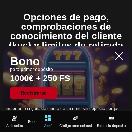
Opciones de pago,
comprobaciones de
conocimiento del cliente
(kyc) y límites de retirada
en Omni Casino
Bono
para primer depósito
Cuando juegas con un bono sin depósito, las reglas son más
importantes cuando quieres retirar. Omni Casino facilita obtener
1000€ + 250 FS
tu dinero, pero debes esperar verificación estándar y límites
específicos del método antes de poder retirar. Elige un método
de retirada que funcione con la forma en que depositaste,
Registrarse
proporciona información correcta y completa la verificación de
identidad con antelación para evitar retrasos. Esto es muy
importante si ganaste dinero de un bono sin depósito porque
puedes tener que pasar por comprobaciones adicionales antes
de poder retirar €100 o más. Diferentes países pueden tener
Bono
una lista diferente de métodos de pago y límites. Omni Casino
Aplicación
Menú
Código promocional
Bono sin depósito
ofrece varias formas de recuperar tu dinero. Las retiradas