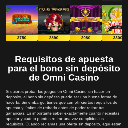
375€
289€
208€
330€
Requisitos de apuesta
para el bono sin depósito
de Omni Casino
Si quieres probar los juegos en Omni Casino sin hacer un
depósito, el bono sin depósito puede ser una buena forma de
hacerlo. Sin embargo, tienes que cumplir ciertos requisitos de
apuesta y límites de retirada antes de poder retirar tus
ganancias. Es importante saber exactamente cuánto necesitas
apostar y cuánto puedes retirar una vez cumplidos los
requisitos. Cuando reclamas una oferta sin depósito, aquí están