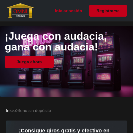
Iniciar sesión
Registrarse
¡Juega con audacia,
gana con audacia!
Juega ahora
Inicio
Bono sin depósito
¡Consigue giros gratis y efectivo en