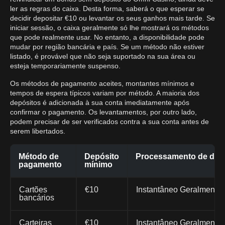
ler as regras do caixa. Desta forma, saberá o que esperar se
decidir depositar €10 ou levantar os seus ganhos mais tarde. Se
iniciar sessão, o caixa geralmente só lhe mostrará os métodos
que pode realmente usar. No entanto, a disponibilidade pode
mudar por região bancária e país. Se um método não estiver
listado, é provável que não seja suportado na sua área ou
esteja temporariamente suspenso.
Os métodos de pagamento aceites, montantes mínimos e
tempos de espera típicos variam por método. A maioria dos
depósitos é adicionada à sua conta imediatamente após
confirmar o pagamento. Os levantamentos, por outro lado,
podem precisar de ser verificados contra a sua conta antes de
serem libertados.
Método de
Depósito
Processamento de depó
pagamento
mínimo
Cartões
€10
Instantâneo Geralmente 
bancários
Carteiras
€10
Instantâneo Geralmente 