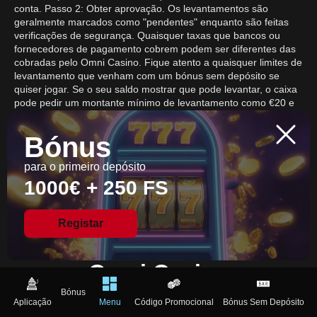
conta. Passo 2: Obter aprovação. Os levantamentos são
geralmente marcados como "pendentes" enquanto são feitas
verificações de segurança. Quaisquer taxas que bancos ou
fornecedores de pagamento cobrem podem ser diferentes das
cobradas pelo Omni Casino. Fique atento a quaisquer limites de
levantamento que venham com um bónus sem depósito se
quiser jogar. Se o seu saldo mostrar que pode levantar, o caixa
pode pedir um montante mínimo de levantamento como €20 e
pode certificar-se de que as informações no seu método de
pagamento correspondem às informações na sua conta.
Bónus
para o primeiro depósito
Opções De Pagamento,
1000€ + 250 FS
Verificações Know Your
Customer (kyc) E Limites
Registar
De Levantamento No
Omni Casino
Bónus
Aplicação
Menu
Código Promocional
Bónus Sem Depósito
Quando joga com um bónus sem depósito, as regras são mais