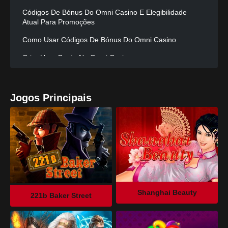
Códigos De Bónus Do Omni Casino E Elegibilidade
Atual Para Promoções
Como Usar Códigos De Bónus Do Omni Casino
Criar Uma Conta No Omni Casino
Passos Para O Registo
Requisitos De Apostas Para O Bónus Sem Depósito Do
Jogos Principais
Omni Casino
Como Funcionam Os Requisitos De Apostas
Limites Máximos De Levantamento
Jogos Que Aceitam O Bónus Sem Depósito Do Omni
Casino
Pagamentos No Omni Casino: Métodos De Depósito,
Shanghai Beauty
Mínimos E Tempos De Processamento
221b Baker Street
Opções De Pagamento, Verificações Know Your
Customer (kyc) E Limites De Levantamento No Omni