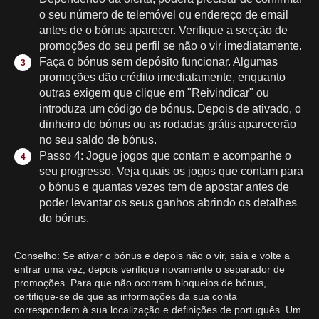
o seu número de telemóvel ou endereço de email
antes de o bónus aparecer. Verifique a secção de
promoções do seu perfil se não o vir imediatamente.
Faça o bónus sem depósito funcionar. Algumas
promoções dão crédito imediatamente, enquanto
outras exigem que clique em "Reivindicar" ou
introduza um código de bónus. Depois de ativado, o
dinheiro do bónus ou as rodadas grátis aparecerão
no seu saldo de bónus.
Passo 4: Jogue jogos que contam e acompanhe o
seu progresso. Veja quais os jogos que contam para
o bónus e quantas vezes tem de apostar antes de
poder levantar os seus ganhos abrindo os detalhes
do bónus.
Conselho: Se ativar o bónus e depois não o vir, saia e volte a
entrar uma vez, depois verifique novamente o separador de
promoções. Para que não ocorram bloqueios de bónus,
certifique-se de que as informações da sua conta
correspondem à sua localização e definições de português. Um