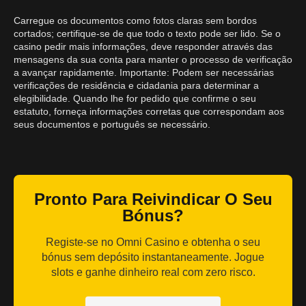
Carregue os documentos como fotos claras sem bordos
cortados; certifique-se de que todo o texto pode ser lido. Se o
casino pedir mais informações, deve responder através das
mensagens da sua conta para manter o processo de verificação
a avançar rapidamente. Importante: Podem ser necessárias
verificações de residência e cidadania para determinar a
elegibilidade. Quando lhe for pedido que confirme o seu
estatuto, forneça informações corretas que correspondam aos
seus documentos e português se necessário.
Pronto Para Reivindicar O Seu
Bónus?
Registe-se no Omni Casino e obtenha o seu
bónus sem depósito instantaneamente. Jogue
slots e ganhe dinheiro real com zero risco.