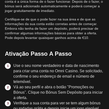
conta é a única forma de o fazer funcionar. Depois de o fazer, o
bónus será adicionado automaticamente e poderá começar a
jogar gratuitamente de imediato.
Certifique-se de que o pode fazer na sua área e de que as
informações da sua conta estão corretas antes de começar.
Embora não tenha de fazer um depósito, poderá precisar de
confirmar algumas informações básicas para obter a oferta.
Pode depois levantar quaisquer ganhos acima de €10.
Ativação Passo A Passo
Use o seu nome verdadeiro e data de nascimento
para criar uma conta no Omni Casino. Se solicitado,
confirme o seu endereço de email e número de
telemóvel.
Vá ao seu perfil e abra o botão "Promoções ou
Bónus". Clique no Bónus Sem Depósito para iniciar
a oferta.
Verifique a sua conta para ver se tem algum bónus
ou rodadas grátis e depois inicie um jogo elegível.