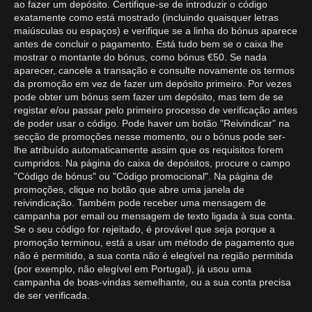
ao fazer um depósito. Certifique-se de introduzir o código
exatamente como está mostrado (incluindo quaisquer letras
maiúsculas ou espaços) e verifique se a linha do bónus aparece
antes de concluir o pagamento. Está tudo bem se o caixa lhe
mostrar o montante do bónus, como bónus €50. Se nada
aparecer, cancele a transação e consulte novamente os termos
da promoção em vez de fazer um depósito primeiro. Por vezes
pode obter um bónus sem fazer um depósito, mas tem de se
registar e/ou passar pelo primeiro processo de verificação antes
de poder usar o código. Pode haver um botão "Reivindicar" na
secção de promoções nesse momento, ou o bónus pode ser-
lhe atribuído automaticamente assim que os requisitos forem
cumpridos. Na página do caixa de depósitos, procure o campo
"Código de bónus" ou "Código promocional". Na página de
promoções, clique no botão que abre uma janela de
reivindicação. Também pode receber uma mensagem de
campanha por email ou mensagem de texto ligada à sua conta.
Se o seu código for rejeitado, é provável que seja porque a
promoção terminou, está a usar um método de pagamento que
não é permitido, a sua conta não é elegível na região permitida
(por exemplo, não elegível em Portugal), já usou uma
campanha de boas-vindas semelhante, ou a sua conta precisa
de ser verificada.