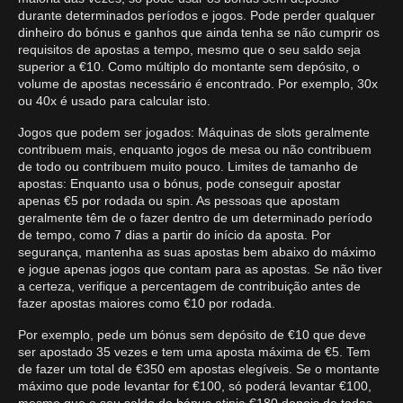
durante determinados períodos e jogos. Pode perder qualquer
dinheiro do bónus e ganhos que ainda tenha se não cumprir os
requisitos de apostas a tempo, mesmo que o seu saldo seja
superior a €10. Como múltiplo do montante sem depósito, o
volume de apostas necessário é encontrado. Por exemplo, 30x
ou 40x é usado para calcular isto.
Jogos que podem ser jogados: Máquinas de slots geralmente
contribuem mais, enquanto jogos de mesa ou não contribuem
de todo ou contribuem muito pouco. Limites de tamanho de
apostas: Enquanto usa o bónus, pode conseguir apostar
apenas €5 por rodada ou spin. As pessoas que apostam
geralmente têm de o fazer dentro de um determinado período
de tempo, como 7 dias a partir do início da aposta. Por
segurança, mantenha as suas apostas bem abaixo do máximo
e jogue apenas jogos que contam para as apostas. Se não tiver
a certeza, verifique a percentagem de contribuição antes de
fazer apostas maiores como €10 por rodada.
Por exemplo, pede um bónus sem depósito de €10 que deve
ser apostado 35 vezes e tem uma aposta máxima de €5. Tem
de fazer um total de €350 em apostas elegíveis. Se o montante
máximo que pode levantar for €100, só poderá levantar €100,