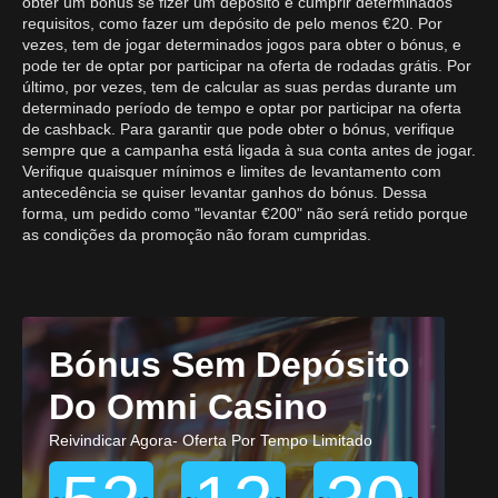
obter um bónus se fizer um depósito e cumprir determinados
requisitos, como fazer um depósito de pelo menos €20. Por
vezes, tem de jogar determinados jogos para obter o bónus, e
pode ter de optar por participar na oferta de rodadas grátis. Por
último, por vezes, tem de calcular as suas perdas durante um
determinado período de tempo e optar por participar na oferta
de cashback. Para garantir que pode obter o bónus, verifique
sempre que a campanha está ligada à sua conta antes de jogar.
Verifique quaisquer mínimos e limites de levantamento com
antecedência se quiser levantar ganhos do bónus. Dessa
forma, um pedido como "levantar €200" não será retido porque
as condições da promoção não foram cumpridas.
Bónus Sem Depósito
Do Omni Casino
Reivindicar Agora- Oferta Por Tempo Limitado