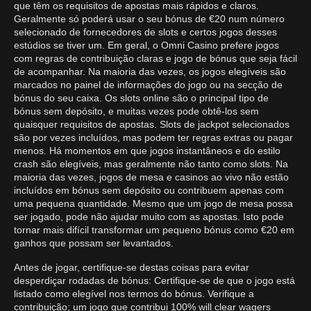
que têm os requisitos de apostas mais rápidos e claros.
Geralmente só poderá usar o seu bónus de €20 num número
selecionado de fornecedores de slots e certos jogos desses
estúdios se tiver um. Em geral, o Omni Casino prefere jogos
com regras de contribuição claras e jogo de bónus que seja fácil
de acompanhar. Na maioria das vezes, os jogos elegíveis são
marcados no painel de informações do jogo ou na secção de
bónus do seu caixa. Os slots online são o principal tipo de
bónus sem depósito, e muitas vezes pode obtê-los sem
quaisquer requisitos de apostas. Slots de jackpot selecionados
são por vezes incluídos, mas podem ter regras extras ou pagar
menos. Há momentos em que jogos instantâneos e do estilo
crash são elegíveis, mas geralmente não tanto como slots. Na
maioria das vezes, jogos de mesa e casinos ao vivo não estão
incluídos em bónus sem depósito ou contribuem apenas com
uma pequena quantidade. Mesmo que um jogo de mesa possa
ser jogado, pode não ajudar muito com as apostas. Isto pode
tornar mais difícil transformar um pequeno bónus como €20 em
ganhos que possam ser levantados.
Antes de jogar, certifique-se destas coisas para evitar
desperdiçar rodadas de bónus: Certifique-se de que o jogo está
listado como elegível nos termos do bónus. Verifique a
contribuição; um jogo que contribui 100% will clear wagers