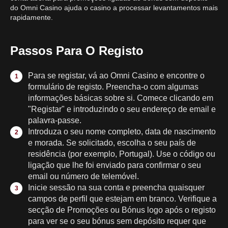
do Omni Casino ajuda o casino a processar levantamentos mais
rapidamente.
Passos Para O Registo
Para se registar, vá ao Omni Casino e encontre o
formulário de registo. Preencha-o com algumas
informações básicas sobre si. Comece clicando em
"Registar" e introduzindo o seu endereço de email e
palavra-passe.
Introduza o seu nome completo, data de nascimento
e morada. Se solicitado, escolha o seu país de
residência (por exemplo, Portugal). Use o código ou
ligação que lhe foi enviado para confirmar o seu
email ou número de telemóvel.
Inicie sessão na sua conta e preencha quaisquer
campos de perfil que estejam em branco. Verifique a
secção de Promoções ou Bónus logo após o registo
para ver se o seu bónus sem depósito requer que