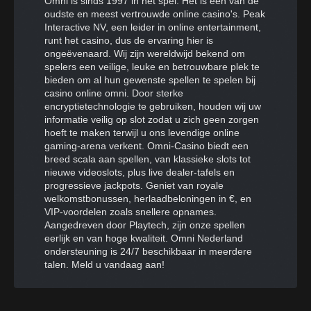
Omni is sinds 1997 in het spel. Het is een van de
oudste en meest vertrouwde online casino's. Peak
Interactive NV, een leider in online entertainment,
runt het casino, dus de ervaring hier is
ongeëvenaard. Wij zijn wereldwijd bekend om
spelers een veilige, leuke en betrouwbare plek te
bieden om al hun gewenste spellen te spelen bij
casino online omni. Door sterke
encryptietechnologie te gebruiken, houden wij uw
informatie veilig op slot zodat u zich geen zorgen
hoeft te maken terwijl u ons levendige online
gaming-arena verkent. Omni-Casino biedt een
breed scala aan spellen, van klassieke slots tot
nieuwe videoslots, plus live dealer-tafels en
progressieve jackpots. Geniet van royale
welkomstbonussen, herlaadbeloningen in €, en
VIP-voordelen zoals snellere opnames.
Aangedreven door Playtech, zijn onze spellen
eerlijk en van hoge kwaliteit. Omni Nederland
ondersteuning is 24/7 beschikbaar in meerdere
talen. Meld u vandaag aan!