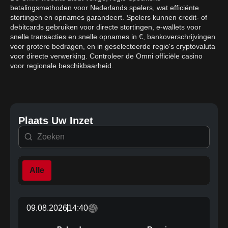
betalingsmethoden voor Nederlands spelers, wat efficiënte
stortingen en opnames garandeert. Spelers kunnen credit- of
debitcards gebruiken voor directe stortingen, e-wallets voor
snelle transacties en snelle opnames in €, bankoverschrijvingen
voor grotere bedragen, en in geselecteerde regio's cryptovaluta
voor directe verwerking. Controleer de Omni officiële casino
voor regionale beschikbaarheid.
Plaats Uw Inzet
Alle
09.08.2026
14:40