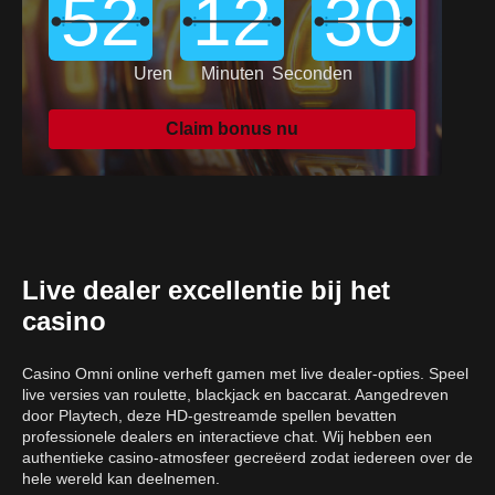
52
12
29
Uren
Minuten
Seconden
Claim bonus nu
Live dealer excellentie bij het
casino
Casino Omni online verheft gamen met live dealer-opties. Speel
live versies van roulette, blackjack en baccarat. Aangedreven
door Playtech, deze HD-gestreamde spellen bevatten
professionele dealers en interactieve chat. Wij hebben een
authentieke casino-atmosfeer gecreëerd zodat iedereen over de
hele wereld kan deelnemen.