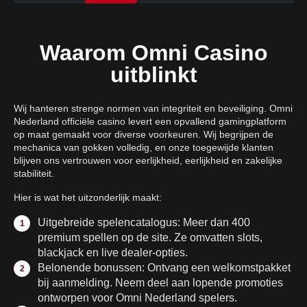
Waarom Omni Casino
uitblinkt
Wij hanteren strenge normen van integriteit en beveiliging. Omni
Nederland officiële casino levert een opvallend gamingplatform
op maat gemaakt voor diverse voorkeuren. Wij begrijpen de
mechanica van gokken volledig, en onze toegewijde klanten
blijven ons vertrouwen voor eerlijkheid, eerlijkheid en zakelijke
stabiliteit.
Hier is wat het uitzonderlijk maakt:
Uitgebreide spelencatalogus: Meer dan 400
premium spellen op de site. Ze omvatten slots,
blackjack en live dealer-opties.
Belonende bonussen: Ontvang een welkomstpakket
bij aanmelding. Neem deel aan lopende promoties
ontworpen voor Omni Nederland spelers.