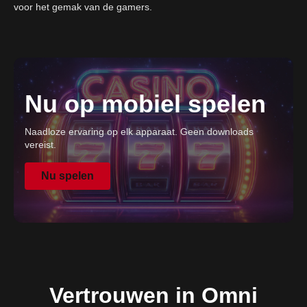
voor het gemak van de gamers.
Nu op mobiel spelen
Naadloze ervaring op elk apparaat. Geen downloads
vereist.
Nu spelen
Vertrouwen in Omni