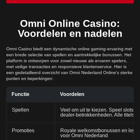
Omni Online Casino:
Voordelen en nadelen
Omni Casino biedt een dynamische online gaming-ervaring met
een brede selectie van spellen en aantrekkelijke bonussen. Het
platform is ontworpen voor zowel nieuwe als ervaren spelers,
met veilige transacties en responsieve klantenservice. Hier is
een gedetailleerd overzicht van Omni Nederland Online's sterke
punten en beperkingen:
Functie
Voordelen
Spellen
Veel om uit te kiezen. Speel slots, ta
dealer-betrokkenheden. Alle titels z
Promoties
Royale welkomstbonussen en loyali
voor Omni Nederland