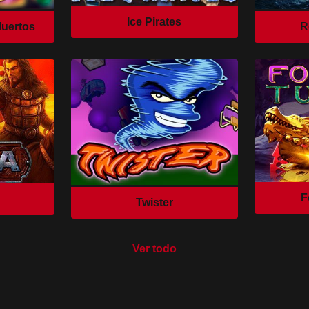
Ice Pirates
Muertos
R
F
Twister
Ver todo