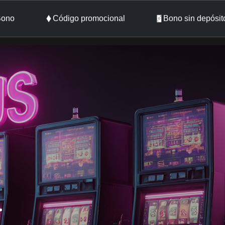
Bono
Código promocional
Bono sin depósit
a