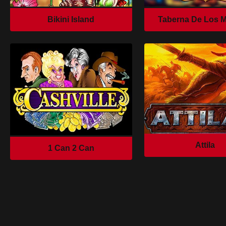
Bikini Island
Taberna De Los 
Attila
1 Can 2 Can