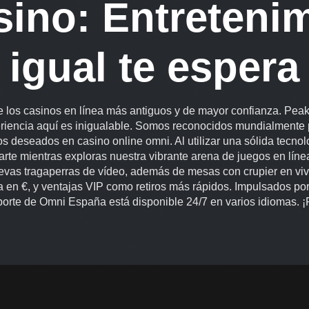
ino: Entretenim
igual te espera
 los casinos en línea más antiguos y de mayor confianza. Peak I
periencia aquí es inigualable. Somos reconocidos mundialmente 
gos deseados en casino online omni. Al utilizar una sólida tecn
rte mientras exploras nuestra vibrante arena de juegos en lí
evas tragaperras de vídeo, además de mesas con crupier en viv
n €, y ventajas VIP como retiros más rápidos. Impulsados por 
porte de Omni España está disponible 24/7 en varios idiomas. ¡