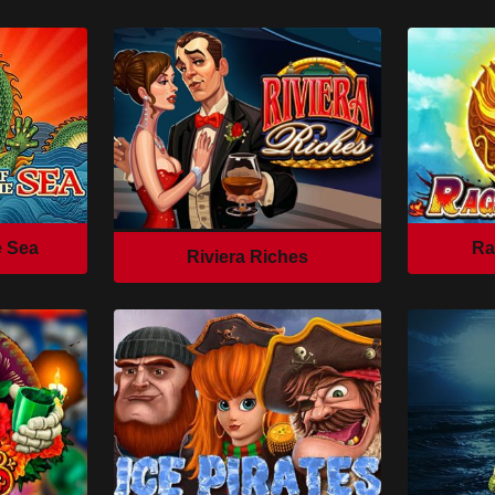
e Sea
Ra
Riviera Riches