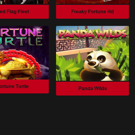
ed Flag Fleet
Freaky Fortune Hd
ortune Turtle
Panda Wilds