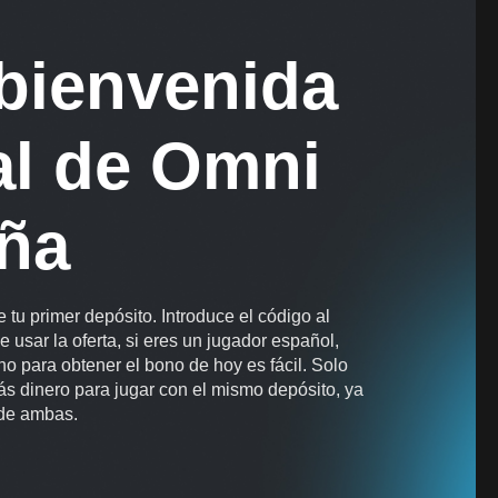
bienvenida
al de Omni
ña
tu primer depósito. Introduce el código al
 usar la oferta, si eres un jugador español,
o para obtener el bono de hoy es fácil. Solo
más dinero para jugar con el mismo depósito, ya
 de ambas.