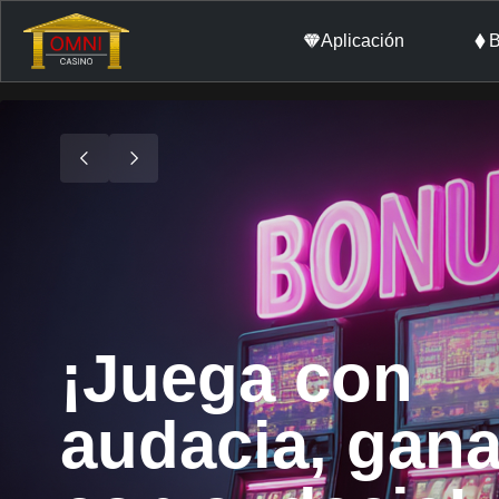
Aplicación
¡Juega con
audacia, gan