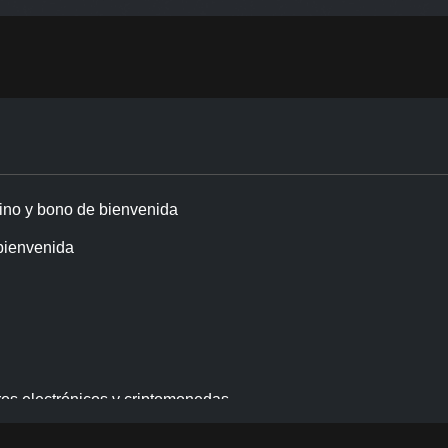
ino y bono de bienvenida
 bienvenida
os electrónicos y criptomonedas
ono y límites de depósito