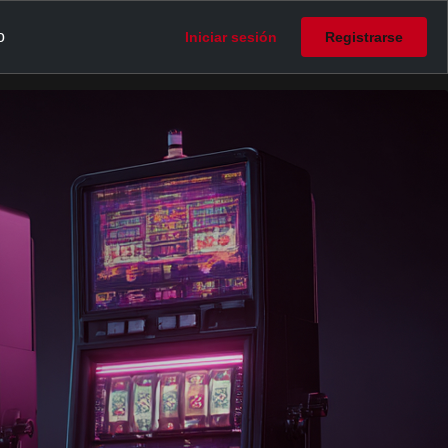
o
Iniciar sesión
Registrarse