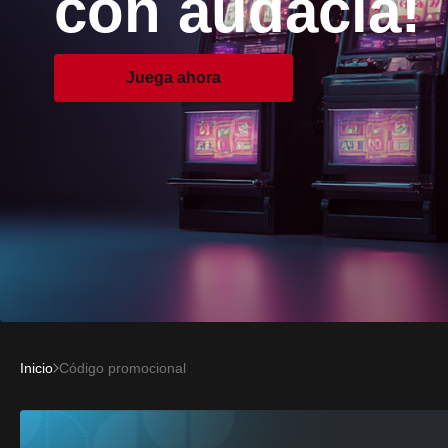
con audacia!
Juega ahora
Inicio
Código promocional