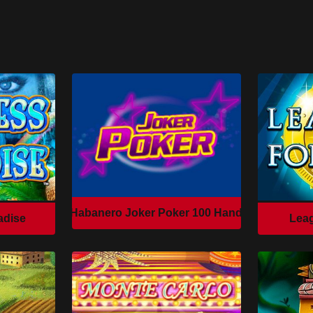
Habanero Joker Poker 100 Hand
adise
Leag