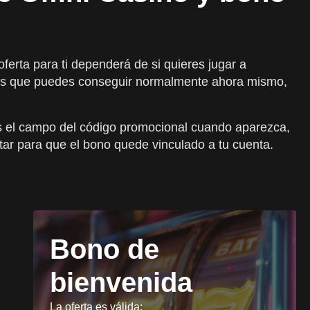
erta para ti dependerá de si quieres jugar a
ertas que puedes conseguir normalmente ahora mismo,
nas el campo del código promocional cuando aparezca,
tar para que el bono quede vinculado a tu cuenta.
Bono de
bienvenida
La oferta es válida: