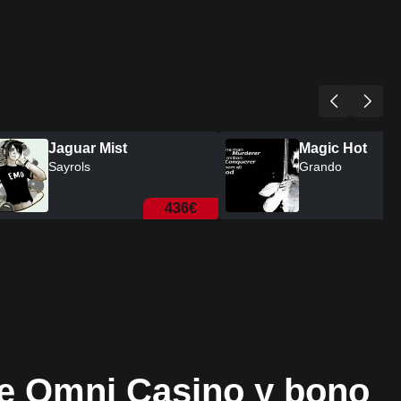
Blackjack Classic 23
Jaguar Mist
Stabber
Sayrols
61€
de Omni Casino y bono