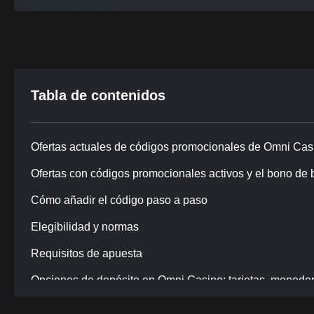
Tabla de contenidos
Ofertas actuales de códigos promocionales de Omni Cas
Ofertas con códigos promocionales activos y el bono de
Cómo añadir el código paso a paso
Elegibilidad y normas
Requisitos de apuesta
Opciones de depósito en Omni Casino: tarjetas, moneder
Depósito mínimo requerido, pagos que califican para el b