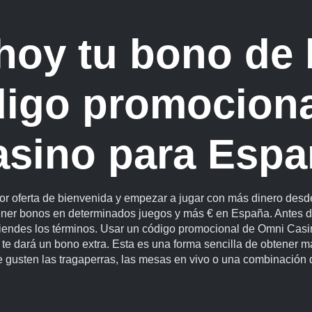
hoy tu bono de 
digo promocion
asino para Espa
 oferta de bienvenida y empezar a jugar con más dinero desde 
btener bonos en determinados juegos y más € en España. Antes de
iendes los términos. Usar un código promocional de Omni Casin
go te dará un bono extra. Esta es una forma sencilla de obtener 
e gusten las tragaperras, las mesas en vivo o una combinación