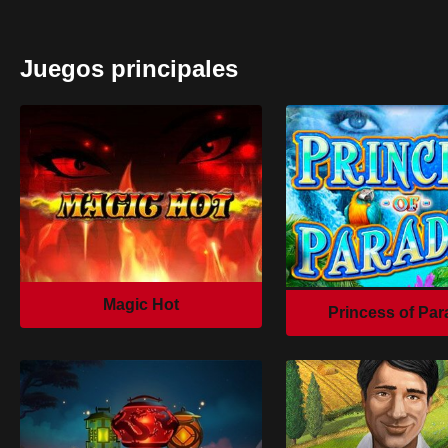
Retiros en Omni Casino
Juegos principales
Magic Hot
Princess of Par