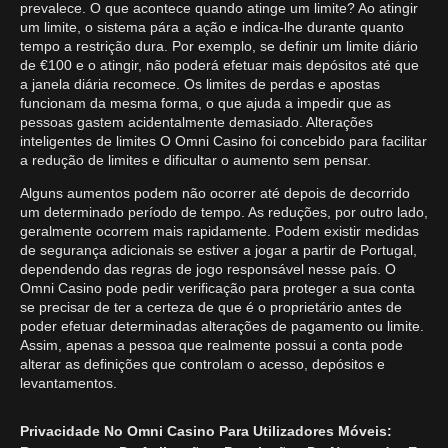
prevalece. O que acontece quando atinge um limite? Ao atingir
um limite, o sistema pára a ação e indica-lhe durante quanto
tempo a restrição dura. Por exemplo, se definir um limite diário
de €100 e o atingir, não poderá efetuar mais depósitos até que
a janela diária recomece. Os limites de perdas e apostas
funcionam da mesma forma, o que ajuda a impedir que as
pessoas gastem acidentalmente demasiado. Alterações
inteligentes de limites O Omni Casino foi concebido para facilitar
a redução de limites e dificultar o aumento sem pensar.
Alguns aumentos podem não ocorrer até depois de decorrido
um determinado período de tempo. As reduções, por outro lado,
geralmente ocorrem mais rapidamente. Podem existir medidas
de segurança adicionais se estiver a jogar a partir de Portugal,
dependendo das regras de jogo responsável nesse país. O
Omni Casino pode pedir verificação para proteger a sua conta
se precisar de ter a certeza de que é o proprietário antes de
poder efetuar determinadas alterações de pagamento ou limite.
Assim, apenas a pessoa que realmente possui a conta pode
alterar as definições que controlam o acesso, depósitos e
levantamentos.
Privacidade No Omni Casino Para Utilizadores Móveis: