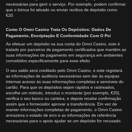
necessárias para gerir o serviço. Por exemplo, podem confirmar
que o bónus foi ativado ou enviar recibos de depósito como
€20.
Como O Omni Casino Trata Os Depósitos: Dados De
Pagamento, Encriptação E Conformidade Com O Pci
Ao efetuar um depósito na sua conta do Omni Casino, este é
tratado por parceiros de pagamento certificados que mantêm as
suas informações de pagamento em segurança em ambientes
concebidos especificamente para esse efeito.
O seu saldo será creditado pelo Omni Casino, e este registará
as informações de auditoria necessárias sem dar às equipas
internas acesso às suas informações completas e sensíveis do
cartão. Para que os depósitos sejam rápidos e rastreados,
escolhe um método, introduz o montante (por exemplo, €20),
verifica o seu banco ou carteira, e depois recebe confirmação
assim que o fornecedor aprovar a transferência. Em vez de
manter informações completas de pagamento, o Omni Casino
armazena o estado de erro e as informações de referência
necessárias para o apoio ajudar se um depósito for recusado.