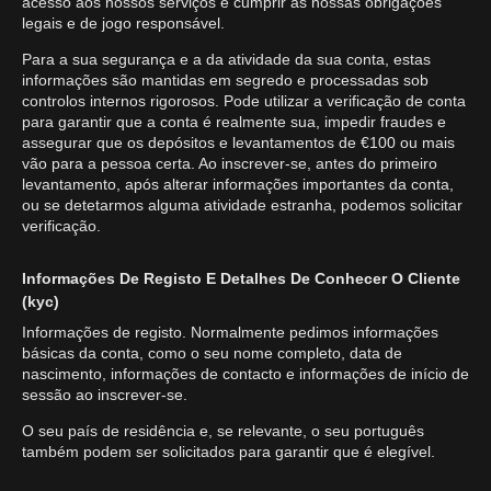
acesso aos nossos serviços e cumprir as nossas obrigações
legais e de jogo responsável.
Para a sua segurança e a da atividade da sua conta, estas
informações são mantidas em segredo e processadas sob
controlos internos rigorosos. Pode utilizar a verificação de conta
para garantir que a conta é realmente sua, impedir fraudes e
assegurar que os depósitos e levantamentos de €100 ou mais
vão para a pessoa certa. Ao inscrever-se, antes do primeiro
levantamento, após alterar informações importantes da conta,
ou se detetarmos alguma atividade estranha, podemos solicitar
verificação.
Informações De Registo E Detalhes De Conhecer O Cliente
(kyc)
Informações de registo. Normalmente pedimos informações
básicas da conta, como o seu nome completo, data de
nascimento, informações de contacto e informações de início de
sessão ao inscrever-se.
O seu país de residência e, se relevante, o seu português
também podem ser solicitados para garantir que é elegível.