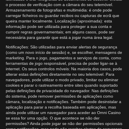
o processo de verificação com a câmara do seu telemóvel.
Armazenamento de fotografias e multimédia: é onde pode
carregar ficheiros ou guardar recibos ou capturas de ecrã que
queira manter localmente. Localização (aproximada): esta
informação pode ser utilizada para proteger a sua conta e
cumprir regras governamentais; em alguns casos, pode ser
necessária para garantir que está a jogar numa área legal.
Notificações: São utilizadas para enviar alertas de segurança
(como um novo início de sessão) e, se escolher, mensagens de
marketing. Para o jogo, pagamentos e serviços de conta, como
ferramentas de jogo responsável, precisa de poder ligar-se à
internet. Os seus controlos móveis: Na maioria dos casos, pode
alterar estas definições diretamente no seu telemóvel. Para
navegadores, pode utilizar o modo privado, limitar ou eliminar
cookies e parar o rastreamento entre sites quando suportado
pelas definições de privacidade do navegador. Nas definições
do sistema, pode remover permissões de aplicações como
câmara, localização e notificações. Também pode desinstalar a
aplicação para parar a recolha baseada em aplicações, mas
ainda pode utilizar um navegador para aceder ao Omni Casino
se essa for uma opção. O que acontece se não der
permissões? Ainda pode jogar se não der permissões opcionais
como notificações, mas pode não receber alertas de segurança