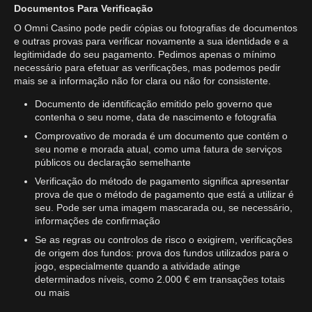
Documentos Para Verificação
O Omni Casino pode pedir cópias ou fotografias de documentos
e outras provas para verificar novamente a sua identidade e a
legitimidade do seu pagamento. Pedimos apenas o mínimo
necessário para efetuar as verificações, mas podemos pedir
mais se a informação não for clara ou não for consistente.
Documento de identificação emitido pelo governo que
contenha o seu nome, data de nascimento e fotografia
Comprovativo de morada é um documento que contém o
seu nome e morada atual, como uma fatura de serviços
públicos ou declaração semelhante
Verificação do método de pagamento significa apresentar
prova de que o método de pagamento que está a utilizar é
seu. Pode ser uma imagem mascarada ou, se necessário,
informações de confirmação
Se as regras ou controlos de risco o exigirem, verificações
de origem dos fundos: prova dos fundos utilizados para o
jogo, especialmente quando a atividade atinge
determinados níveis, como 2.000 € em transações totais
ou mais